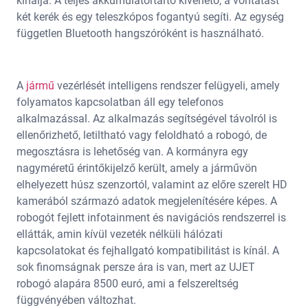
kínálja. A teljes akkumulátortartó kivehető, a vontatást
két kerék és egy teleszkópos fogantyú segíti. Az egység
független Bluetooth hangszóróként is használható.
A
jármű
vezérlését intelligens rendszer felügyeli, amely
folyamatos kapcsolatban áll egy telefonos
alkalmazással. Az alkalmazás segítségével távolról is
ellenőrizhető, letiltható vagy feloldható a robogó, de
megosztásra is lehetőség van. A kormányra egy
nagyméretű érintőkijelző került, amely a járművön
elhelyezett húsz szenzortól, valamint az előre szerelt HD
kamerából származó adatok megjelenítésére képes. A
robogót fejlett infotainment és navigációs rendszerrel is
ellátták, amin kívül vezeték nélküli hálózati
kapcsolatokat és fejhallgató kompatibilitást is kínál. A
sok finomságnak persze ára is van, mert az UJET
robogó alapára 8500 euró, ami a felszereltség
függvényében változhat.