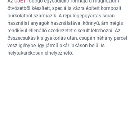
Az
UJET
robogó egyedülálló formája a magnézium-
ötvözetből készített, speciális vázra épített kompozit
burkolatból származik. A repülőgépgyártás során
használat anyagok használatával könnyű, ám mégis
rendkívül ellenálló szerkezetet sikerült létrehozni. Az
összecsukás kis gyakorlás után, csupán néhány percet
vesz igénybe, így jármű akár lakáson belül is
helytakarékosan elhelyezhető.