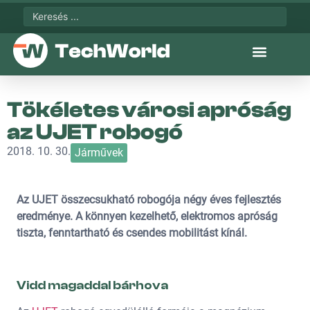
Tökéletes városi apróság
az UJET robogó
2018. 10. 30.
Járművek
Az UJET összecsukható robogója négy éves fejlesztés
eredménye. A könnyen kezelhető, elektromos apróság
tiszta, fenntartható és csendes mobilitást kínál.
Vidd magaddal bárhova