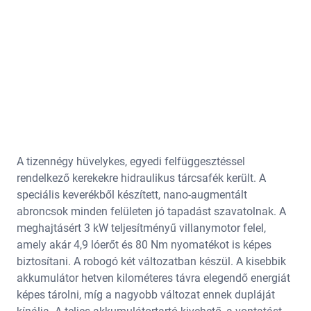
A tizennégy hüvelykes, egyedi felfüggesztéssel
rendelkező kerekekre hidraulikus tárcsafék került. A
speciális keverékből készített, nano-augmentált
abroncsok minden felületen jó tapadást szavatolnak. A
meghajtásért 3 kW teljesítményű villanymotor felel,
amely akár 4,9 lóerőt és 80 Nm nyomatékot is képes
biztosítani. A robogó két változatban készül. A kisebbik
akkumulátor hetven kilométeres távra elegendő energiát
képes tárolni, míg a nagyobb változat ennek dupláját