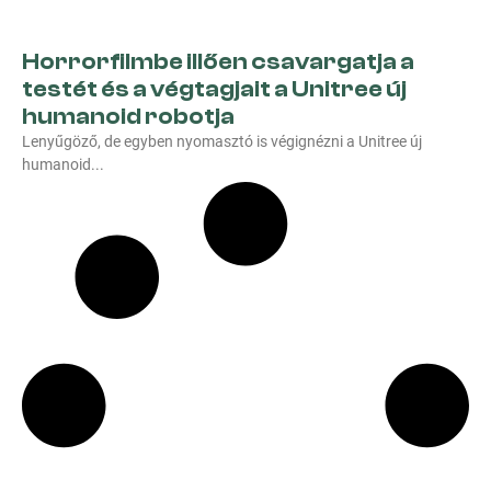
Horrorfilmbe illően csavargatja a
testét és a végtagjait a Unitree új
humanoid robotja
Lenyűgöző, de egyben nyomasztó is végignézni a Unitree új
humanoid