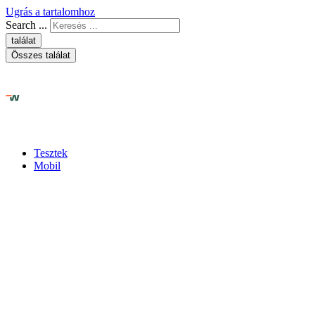
Ugrás a tartalomhoz
Search ...
találat
Összes találat
Tesztek
Mobil