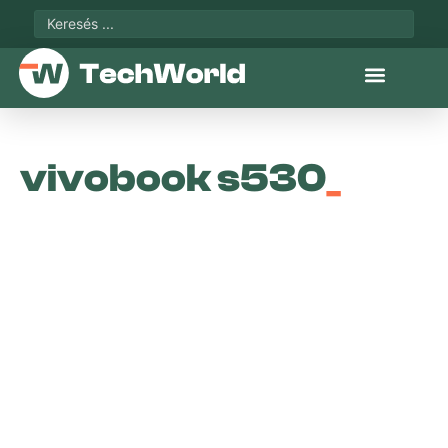
vivobook s530
_