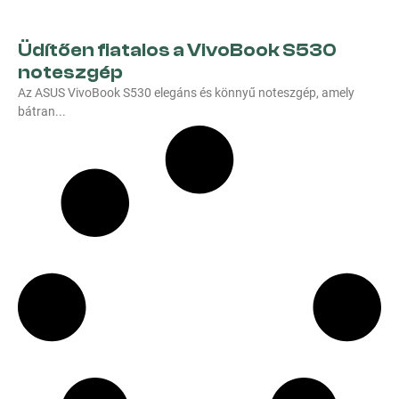
Üdítően fiatalos a VivoBook S530
noteszgép
Az ASUS VivoBook S530 elegáns és könnyű noteszgép, amely
bátran