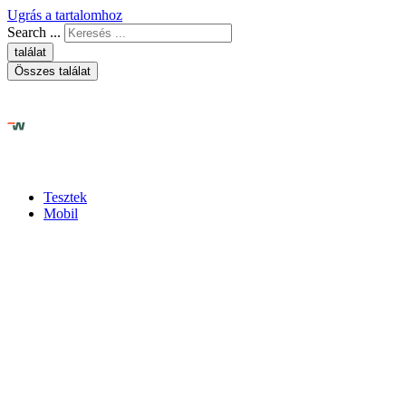
Ugrás a tartalomhoz
Search ...
találat
Összes találat
Tesztek
Mobil