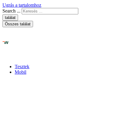
Ugrás a tartalomhoz
Search ...
találat
Összes találat
Tesztek
Mobil