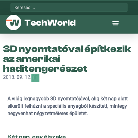
3D nyomtatóval építkezik
az amerikai
haditengerészet
2018. 09. 12.
IT
A világ legnagyobb 3D nyomtatójával, alig két nap alatt
sikerült felhúzni a speciális anyagból készített, mintegy
negyvenhat négyzetméteres épületet.
Két nap, egy éjszaka