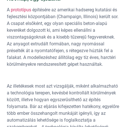
A
prototípus
építésére az amerikai hadsereg kutatási és
fejlesztési központjában (Champaign, Illinois) került sor.
A csapat elsőként, egy olyan speciális beton-alapú
keveréket dolgozott ki, ami képes ellenállni a
viszontagságoknak és a kisebb tűzerejű fegyvereknek.
Az anyagot extrudált formában, nagy nyomással
préselték át a nyomtatófejen, s rétegezve húzták fel a
falakat. A modellezéshez állítólag egy tíz éves, harctéri
körülményekre rendszeresített gépet használtak.
Az illetékesek most azt vizsgálják, miként alkalmazható
a technológia terepen, kevésbé kontrollált körülmények
között, illetve hogyan egyszerűsíthető az építés
folyamata. Bár az eljárás kifejezetten hatékony, egyelőre
több ember összehangolt munkáját igényli, így az
automatizálás lehetősége is foglalkoztatja a
szakembereket.
„A technológia kínálta lehetőségek,