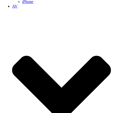
iPhone
AV