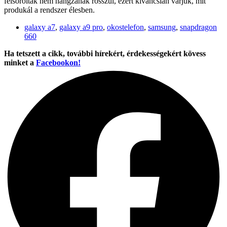
felsoroltak nem hangzanak rosszul, ezért kíváncsian várjuk, mit
produkál a rendszer élesben.
galaxy a7
,
galaxy a9 pro
,
okostelefon
,
samsung
,
snapdragon
660
Ha tetszett a cikk, további hírekért, érdekességekért kövess
minket a
Facebookon!