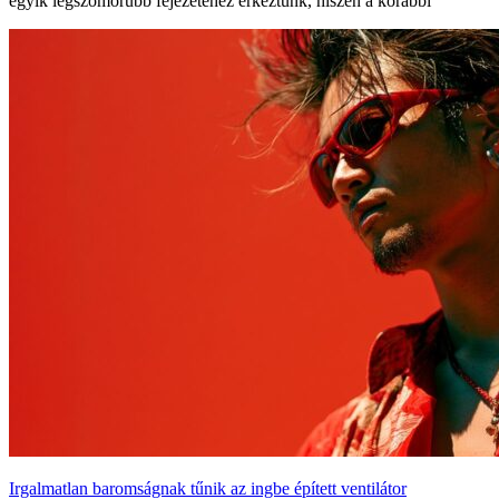
egyik legszomorúbb fejezetéhez érkeztünk, hiszen a korábbi
Irgalmatlan baromságnak tűnik az ingbe épített ventilátor