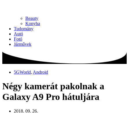
Beauty
Konyha
Tudomány
Autó
Fotó
Járművek
5GWorld
,
Android
Négy kamerát pakolnak a
Galaxy A9 Pro hátuljára
2018. 09. 26.