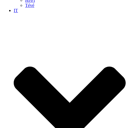
Hi-Fi
Tévé
IT