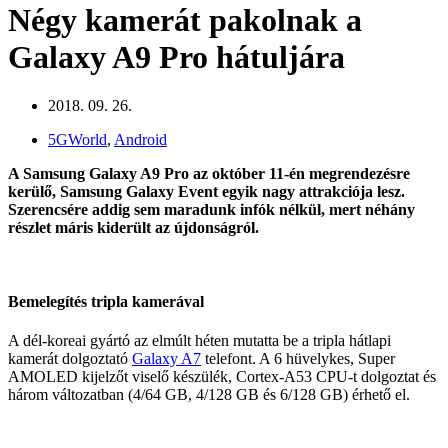
Négy kamerát pakolnak a
Galaxy A9 Pro hátuljára
2018. 09. 26.
5GWorld
,
Android
A Samsung Galaxy A9 Pro az október 11-én megrendezésre
kerülő, Samsung Galaxy Event egyik nagy attrakciója lesz.
Szerencsére addig sem maradunk infók nélkül, mert néhány
részlet máris kiderült az újdonságról.
Bemelegítés tripla kamerával
A dél-koreai gyártó az elmúlt héten mutatta be a tripla hátlapi
kamerát dolgoztató
Galaxy A7
telefont. A 6 hüvelykes, Super
AMOLED kijelzőt viselő készülék, Cortex-A53 CPU-t dolgoztat és
három változatban (4/64 GB, 4/128 GB és 6/128 GB) érhető el.