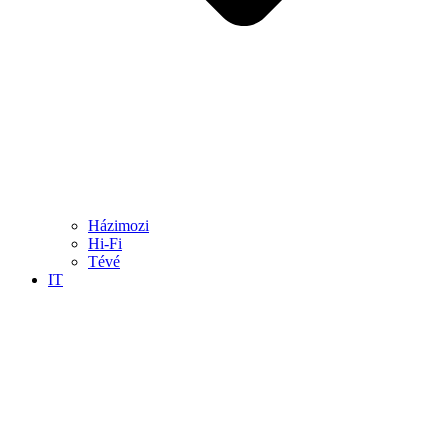
Házimozi
Hi-Fi
Tévé
IT