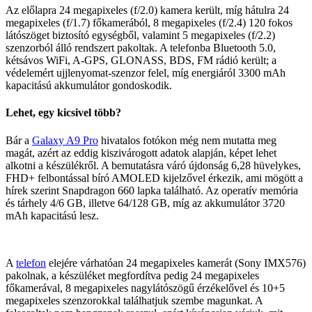
Az előlapra 24 megapixeles (f/2.0) kamera került, míg hátulra 24
megapixeles (f/1.7) főkamerából, 8 megapixeles (f/2.4) 120 fokos
látószöget biztosító egységből, valamint 5 megapixeles (f/2.2)
szenzorból álló rendszert pakoltak. A telefonba Bluetooth 5.0,
kétsávos WiFi, A-GPS, GLONASS, BDS, FM rádió került; a
védelemért ujjlenyomat-szenzor felel, míg energiáról 3300 mAh
kapacitású akkumulátor gondoskodik.
Lehet, egy kicsivel több?
Bár a
Galaxy A9 Pro
hivatalos fotókon még nem mutatta meg
magát, azért az eddig kiszivárogott adatok alapján, képet lehet
alkotni a készülékről. A bemutatásra váró újdonság 6,28 hüvelykes,
FHD+ felbontással bíró AMOLED kijelzővel érkezik, ami mögött a
hírek szerint Snapdragon 660 lapka található. Az operatív memória
és tárhely 4/6 GB, illetve 64/128 GB, míg az akkumulátor 3720
mAh kapacitású lesz.
A
telefon
elejére várhatóan 24 megapixeles kamerát (Sony IMX576)
pakolnak, a készüléket megfordítva pedig 24 megapixeles
főkamerával, 8 megapixeles nagylátószögű érzékelővel és 10+5
megapixeles szenzorokkal találhatjuk szembe magunkat. A