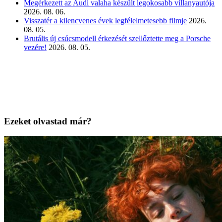
Megérkezett az Audi valaha készült legokosabb villanyautója
2026. 08. 06.
Visszatér a kilencvenes évek legfélelmetesebb filmje
2026.
08. 05.
Brutális új csúcsmodell érkezését szellőztette meg a Porsche
vezére!
2026. 08. 05.
Ezeket olvastad már?