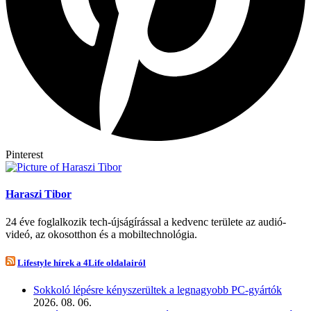
Pinterest
Haraszi Tibor
24 éve foglalkozik tech-újságírással a kedvenc területe az audió-
videó, az okosotthon és a mobiltechnológia.
Lifestyle hírek a 4Life oldalairól
Sokkoló lépésre kényszerültek a legnagyobb PC-gyártók
2026. 08. 06.