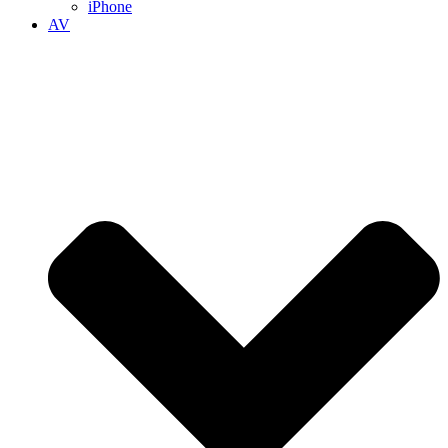
iPhone
AV