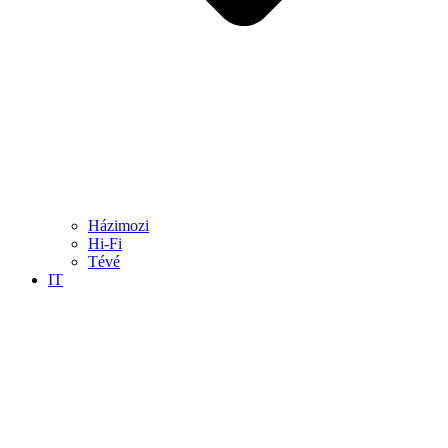
Házimozi
Hi-Fi
Tévé
IT