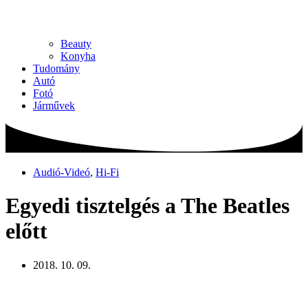
Beauty
Konyha
Tudomány
Autó
Fotó
Járművek
Audió-Videó
,
Hi-Fi
Egyedi tisztelgés a The Beatles
előtt
2018. 10. 09.