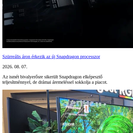
Szürreális áron érkezik az új Snapdragon processzor
2026. 08. 07.
Az ismét bivalyerősre sikerült Snapdragon elképesztő
teljesítménnyel, de drámai áremeléssel sokkolja a piacot.