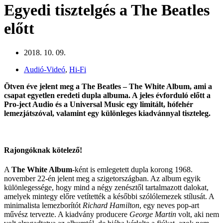
Egyedi tisztelgés a The Beatles
előtt
2018. 10. 09.
Audió-Videó
,
Hi-Fi
Ötven éve jelent meg a The Beatles – The White Album, ami a
csapat egyetlen eredeti dupla albuma. A jeles évforduló előtt a
Pro-ject Audio és a Universal Music egy limitált, hófehér
lemezjátszóval, valamint egy különleges kiadvánnyal tiszteleg.
Rajongóknak kötelező!
A
The White Album
-ként is emlegetett dupla korong 1968.
november 22-én jelent meg a szigetországban. Az album egyik
különlegessége, hogy mind a négy zenésztől tartalmazott dalokat,
amelyek mintegy előre vetítették a későbbi szólólemezek stílusát. A
minimalista lemezborítót
Richard Hamilton
, egy neves pop-art
művész tervezte. A kiadvány producere
George Martin
volt, aki nem