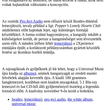
volt elragadtatva az albumtól, de hiába kérlelte a fiúkat, azok nem
voltak hajlandóak változtatni a koncepción.
Az osztrák
Pro-Ject Audio
nem először készít Beatles-ihletésű
lemezjátszót, tavaly például a
Sgt. Pepper’s Lonely Hearts Club
stúdiólemez előtt hajtottak fejet, egy különleges formájú
készülékkel. A forma ezúttal hagyományos, a hangsúly inkább a
külsőségekre került, de persze a hangminőséget sem tévesztették
szem elől. A minden ízében fehér
lemezjátszó
a 2Xperience
mintájára épült; a korlátozott példányszámban gyártott készülék
festése az ikonikus borítót imitálja.
A rajongóknak és gyűjtőknek jó hír lehet, hogy a Universal Music
újra kiadja az
albumot
, aminek hanganyagát az eredeti master
felvételek alapján keverték újra. A kiadó 180 grammos
hanglemezzel, korábban nem kiadott anyagokkal, 5.1 Blu-ray
lemezzel és hat CD-ből álló gyűjteménnyel tiszteleg a legendás
formáció előtt. A kiadvány november 9-én kerül a boltokba.
beatles
,
lemezjátszó
,
pro-ject audio
,
the white album
,
universal music