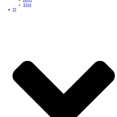
Hi-Fi
Tévé
IT