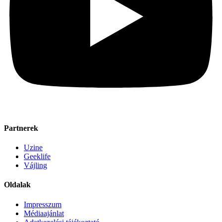
Partnerek
Uzine
Geeklife
Vájling
Oldalak
Impresszum
Médiaajánlat