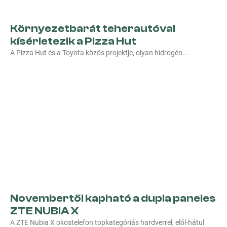
Környezetbarát teherautóval
kísérletezik a Pizza Hut
A Pizza Hut és a Toyota közös projektje, olyan hidrogén
Novembertől kapható a dupla paneles
ZTE NUBIA X
A ZTE Nubia X okostelefon topkategóriás hardverrel, elől-hátul