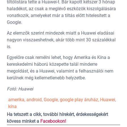
tiltólistára tette a Huawei-t. Bár kapott kétszer 3 hónap
haladékot, az csak a meglévő eszközök kiszolgálására
vonatkozik, amelyeket már a tiltás előtt hitelesített a
Google.
Az elemzők szerint mindezek miatt a Huawei eladásai
nagyon visszaeshetnek, akár több mint 30 százalékkal
is.
Egyelőre csak remélni lehet, hogy Amerika és Kína a
kereskedelmi háború közepette talál minderre
megoldást, és a Huawei, valamint a felhasználói nem
kerülnek még kellemetlenebb helyzetbe.
Fotó: Huawei
amerika
,
android
,
Google
,
google play áruház
,
Huawei
,
kína
Ha tetszett a cikk, további hírekért, érdekességekért
kövess minket a
Facebookon!