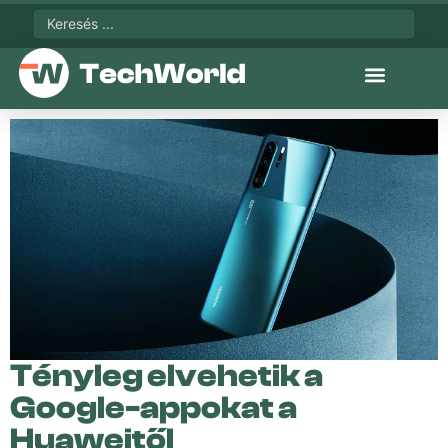
Tényleg elvehetik a
Google-appokat a
Huaweitől