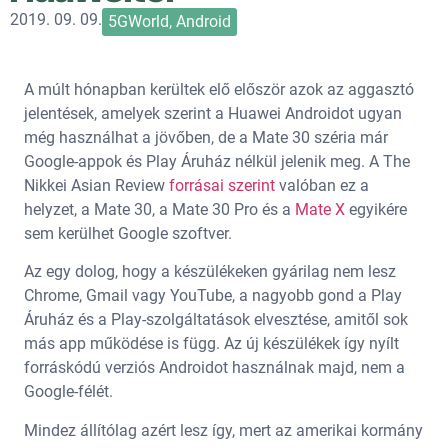
2019. 09. 09.
5GWorld
,
Android
A múlt hónapban kerültek elő először azok az aggasztó
jelentések, amelyek szerint a Huawei Androidot ugyan
még használhat a jövőben, de a Mate 30 széria már
Google-appok és Play Áruház nélkül jelenik meg. A The
Nikkei Asian Review
forrásai szerint
valóban ez a
helyzet, a Mate 30, a Mate 30 Pro és a
Mate X
egyikére
sem kerülhet Google szoftver.
Az egy dolog, hogy a készülékeken gyárilag nem lesz
Chrome, Gmail vagy YouTube, a nagyobb gond a Play
Áruház és a Play-szolgáltatások elvesztése, amitől sok
más app működése is függ. Az új készülékek így nyílt
forráskódú verziós Androidot használnak majd, nem a
Google-félét.
Mindez állítólag azért lesz így, mert az amerikai kormány