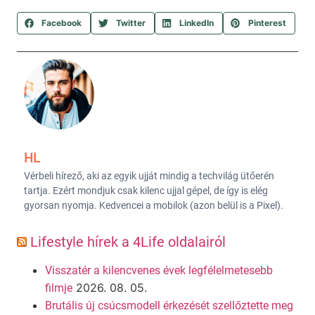
Facebook
Twitter
LinkedIn
Pinterest
HL
Vérbeli hírező, aki az egyik ujját mindig a techvilág ütőerén
tartja. Ezért mondjuk csak kilenc ujjal gépel, de így is elég
gyorsan nyomja. Kedvencei a mobilok (azon belül is a Pixel).
Lifestyle hírek a 4Life oldalairól
Visszatér a kilencvenes évek legfélelmetesebb
2026. 08. 05.
filmje
Brutális új csúcsmodell érkezését szellőztette meg