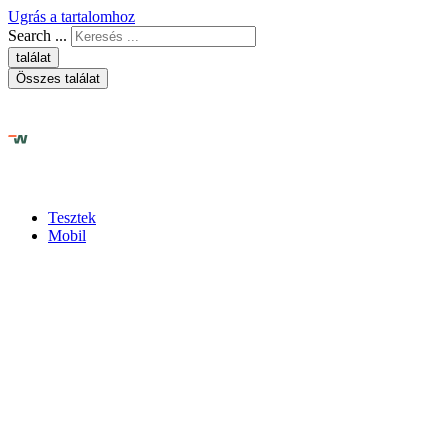
Ugrás a tartalomhoz
Search ...
találat
Összes találat
Tesztek
Mobil