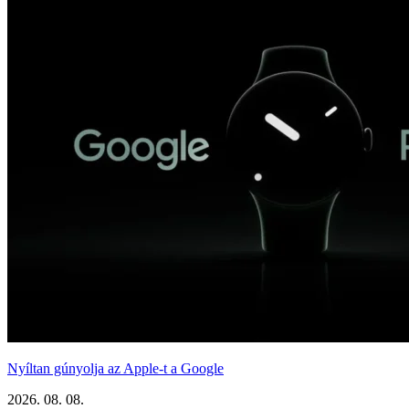
Nyíltan gúnyolja az Apple-t a Google
2026. 08. 08.