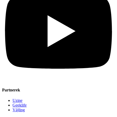
Partnerek
Uzine
Geeklife
Vájling