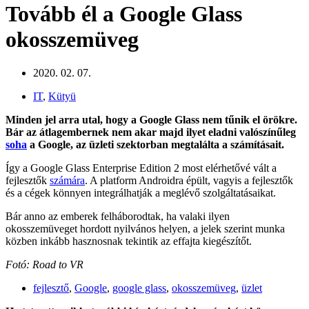
Tovább él a Google Glass
okosszemüveg
2020. 02. 07.
IT
,
Kütyü
Minden jel arra utal, hogy a Google Glass nem tűnik el örökre.
Bár az átlagembernek nem akar majd ilyet eladni valószínűleg
soha
a Google, az üzleti szektorban megtalálta a számításait.
Így a Google Glass Enterprise Edition 2 most elérhetővé vált a
fejlesztők
számára
. A platform Androidra épült, vagyis a fejlesztők
és a cégek könnyen integrálhatják a meglévő szolgáltatásaikat.
Bár anno az emberek felháborodtak, ha valaki ilyen
okosszemüveget hordott nyilvános helyen, a jelek szerint munka
közben inkább hasznosnak tekintik az effajta kiegészítőt.
Fotó: Road to VR
fejlesztő
,
Google
,
google glass
,
okosszemüveg
,
üzlet