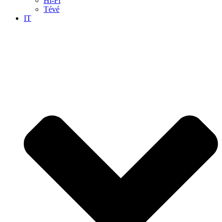
Hi-Fi
Tévé
IT