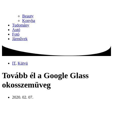
Beauty
Konyha
Tudomány
Autó
Fotó
Járművek
IT
,
Kütyü
Tovább él a Google Glass
okosszemüveg
2020. 02. 07.