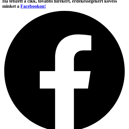
Ha tetszett a cikk, további hírekért, érdekességekért kövess
minket a
Facebookon!