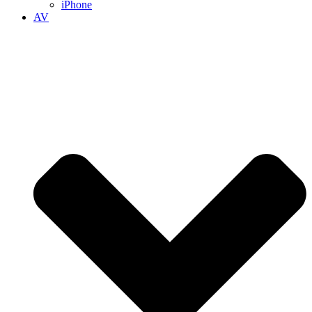
iPhone
AV