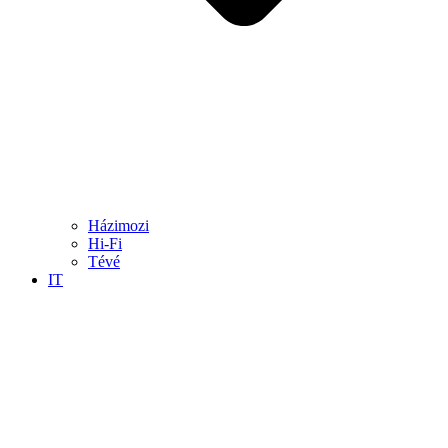
Házimozi
Hi-Fi
Tévé
IT