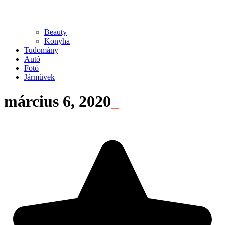
Beauty
Konyha
Tudomány
Autó
Fotó
Járművek
március 6, 2020
_