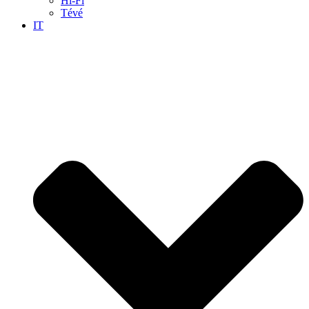
Hi-Fi
Tévé
IT