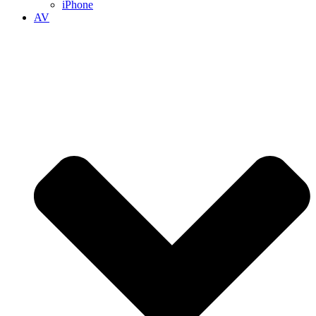
iPhone
AV