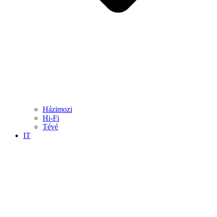
Házimozi
Hi-Fi
Tévé
IT