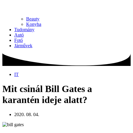
Beauty
Konyha
Tudomány
Autó
Fotó
Járművek
IT
Mit csinál Bill Gates a
karantén ideje alatt?
2020. 08. 04.