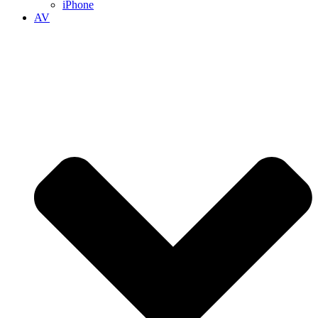
iPhone
AV