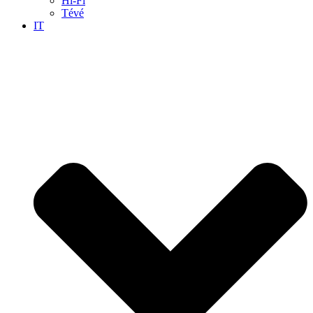
Hi-Fi
Tévé
IT