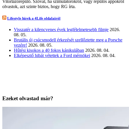
Vitorlázórepülő. Szóval, ha szimulátorokról, vagy repülős appokról
olvastok, azt szinte biztos, hogy RG írta.
Lifestyle hírek a 4Life oldalairól
Visszatér a kilencvenes évek legfélelmetesebb filmje
2026.
08. 05.
Brutális új csúcsmodell érkezését szellőztette meg a Porsche
vezére!
2026. 08. 05.
Hűtési kisokos a 40 fokos kánikulában
2026. 08. 04.
Elképesztő hibát vétettek a Ford mérnökei
2026. 08. 04.
Ezeket olvastad már?