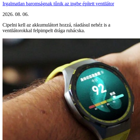
Irgalmatlan baromságnak tűnik az ingbe épített ventilátor
2026. 08. 06.
Cipelni kell az akkumulátort hozzá, ráadásul nehéz is a
ventilátorokkal felpimpelt drága ruhácska.