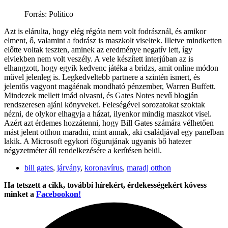
Forrás: Politico
Azt is elárulta, hogy elég régóta nem volt fodrásznál, és amikor
elment, ő, valamint a fodrász is maszkolt viseltek. Illetve mindketten
előtte voltak teszten, aminek az eredménye negatív lett, így
elviekben nem volt veszély. A vele készített interjúban az is
elhangzott, hogy egyik kedvenc játéka a bridzs, amit online módon
művel jelenleg is. Legkedveltebb partnere a szintén ismert, és
jelentős vagyont magáénak mondható pénzember, Warren Buffett.
Mindezek mellett imád olvasni, és Gates Notes nevű blogján
rendszeresen ajánl könyveket. Feleségével sorozatokat szoktak
nézni, de olykor elhagyja a házat, ilyenkor mindig maszkot visel.
Azért azt érdemes hozzátenni, hogy Bill Gates számára vélhetően
mást jelent otthon maradni, mint annak, aki családjával egy panelban
lakik. A Microsoft egykori főgurujának ugyanis bő hatezer
négyzetméter áll rendelkezésére a kerítésen belül.
bill gates
,
járvány
,
koronavírus
,
maradj otthon
Ha tetszett a cikk, további hírekért, érdekességekért kövess
minket a
Facebookon!