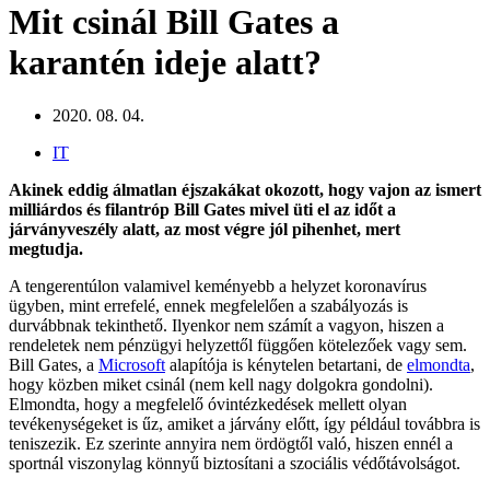
Mit csinál Bill Gates a
karantén ideje alatt?
2020. 08. 04.
IT
Akinek eddig álmatlan éjszakákat okozott, hogy vajon az ismert
milliárdos és filantróp Bill Gates mivel üti el az időt a
járványveszély alatt, az most végre jól pihenhet, mert
megtudja.
A tengerentúlon valamivel keményebb a helyzet koronavírus
ügyben, mint errefelé, ennek megfelelően a szabályozás is
durvábbnak tekinthető. Ilyenkor nem számít a vagyon, hiszen a
rendeletek nem pénzügyi helyzettől függően kötelezőek vagy sem.
Bill Gates, a
Microsoft
alapítója is kénytelen betartani, de
elmondta
,
hogy közben miket csinál (nem kell nagy dolgokra gondolni).
Elmondta, hogy a megfelelő óvintézkedések mellett olyan
tevékenységeket is űz, amiket a járvány előtt, így például továbbra is
teniszezik. Ez szerinte annyira nem ördögtől való, hiszen ennél a
sportnál viszonylag könnyű biztosítani a szociális védőtávolságot.