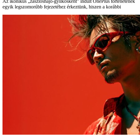
Az ikonikus „zászlóshajó-gyilkosként” indult OnePlus történetének
egyik legszomorúbb fejezetéhez érkeztünk, hiszen a korábbi