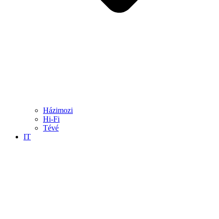
Házimozi
Hi-Fi
Tévé
IT