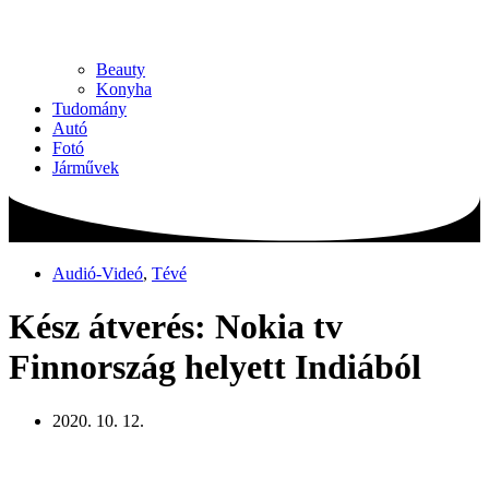
Beauty
Konyha
Tudomány
Autó
Fotó
Járművek
Audió-Videó
,
Tévé
Kész átverés: Nokia tv
Finnország helyett Indiából
2020. 10. 12.