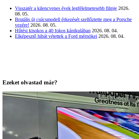
Visszatér a kilencvenes évek legfélelmetesebb filmje
2026.
08. 05.
Brutális új csúcsmodell érkezését szellőztette meg a Porsche
vezére!
2026. 08. 05.
Hűtési kisokos a 40 fokos kánikulában
2026. 08. 04.
Elképesztő hibát vétettek a Ford mérnökei
2026. 08. 04.
Ezeket olvastad már?