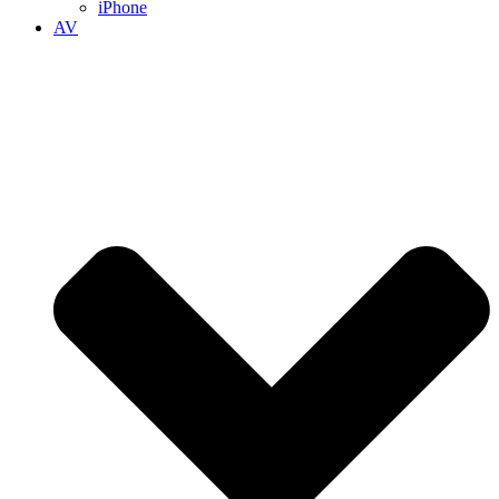
iPhone
AV