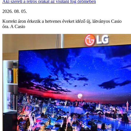
Aki szereti a retrós órákat az visítani fog örömében
2026. 08. 05.
Korrekt áron érkezik a hetvenes éveket idéző új, látványos Casio
óra. A Casio