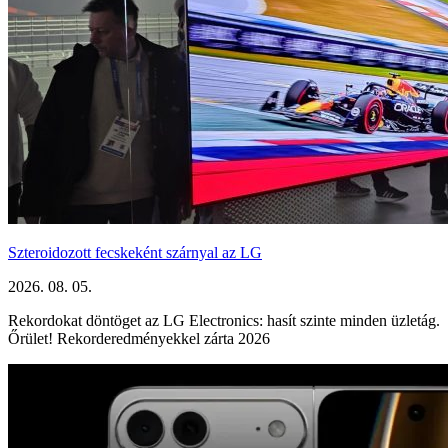
Szteroidozott fecskeként szárnyal az LG
2026. 08. 05.
Rekordokat döntöget az LG Electronics: hasít szinte minden üzletág.
Őrület! Rekorderedményekkel zárta 2026