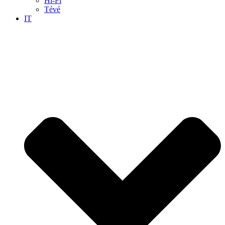
Hi-Fi
Tévé
IT