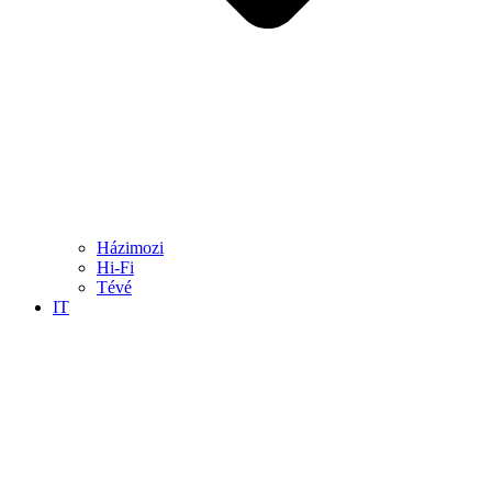
Házimozi
Hi-Fi
Tévé
IT