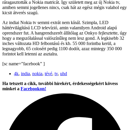
ráragasztották a Nokia matricát. Így született meg az új Nokia tv,
amiben semmi jogellenes nincs, csak hát az egész mégis valahol egy
kicsit átverés szagú.
Az indiai Nokia tv semmi extrát nem kínál. Szimpla, LED
háttérvilágítású LCD televízió, amin valamilyen Android alapú
oprendszer fut. A hangrendszerét állítólag az Onkyo fejlesztette, úgy
hogy a megszólalással valószínűleg nem lesz gond. A legkisebb 32
inches változata HD felbontású és kb. 55 000 forintba kerül, a
legnagyobb, 65 colosért pedig 1100 dodót, azaz mintegy 350 000
forintot kell letenni az asztalra.
[sc name=”facebook” ]
4k
,
india
,
nokia
,
tévé
,
tv
,
uhd
Ha tetszett a cikk, további hírekért, érdekességekért kövess
minket a
Facebookon!