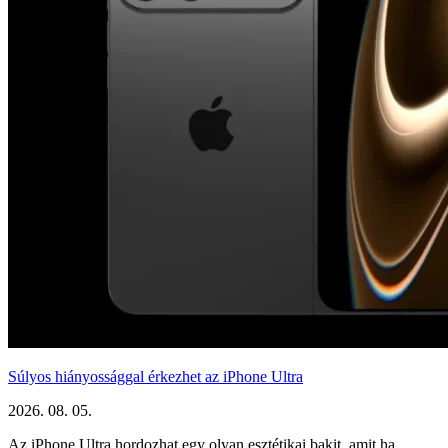
Súlyos hiányossággal érkezhet az iPhone Ultra
2026. 08. 05.
Az iPhone Ultra hordozhat egy olyan esztétikai bakit, amit ha