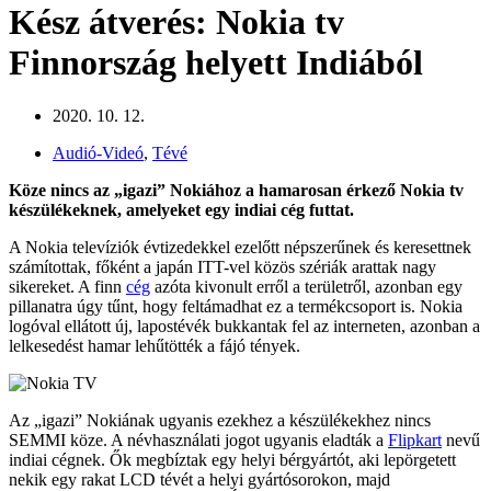
Kész átverés: Nokia tv
Finnország helyett Indiából
2020. 10. 12.
Audió-Videó
,
Tévé
Köze nincs az „igazi” Nokiához a hamarosan érkező Nokia tv
készülékeknek, amelyeket egy indiai cég futtat.
A Nokia televíziók évtizedekkel ezelőtt népszerűnek és keresettnek
számítottak, főként a japán ITT-vel közös szériák arattak nagy
sikereket. A finn
cég
azóta kivonult erről a területről, azonban egy
pillanatra úgy tűnt, hogy feltámadhat ez a termékcsoport is. Nokia
logóval ellátott új, lapostévék bukkantak fel az interneten, azonban a
lelkesedést hamar lehűtötték a fájó tények.
Az „igazi” Nokiának ugyanis ezekhez a készülékekhez nincs
SEMMI köze. A névhasználati jogot ugyanis eladták a
Flipkart
nevű
indiai cégnek. Ők megbíztak egy helyi bérgyártót, aki lepörgetett
nekik egy rakat LCD tévét a helyi gyártósorokon, majd