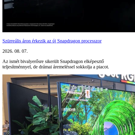
Szürreális áron érkezik az új Snapdragon processzor
2026. 08. 07.
Az ismét bivalyerősre sikerült Snapdragon elképesztő
teljesítménnyel, de drámai áremeléssel sokkolja a piacot.