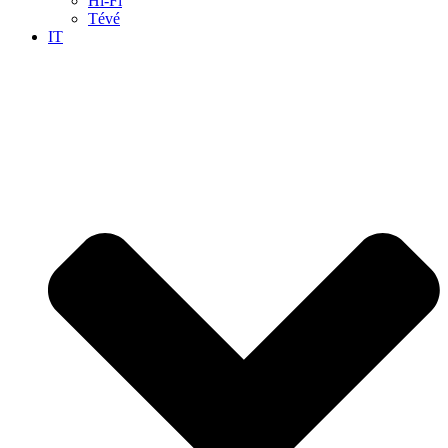
Hi-Fi
Tévé
IT