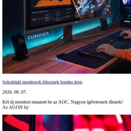
Sokoldalú monitorok érkeznek bomba áron
2026. 08. 07.
Két új monitort mutatott be az AOC. Nagyon ígéretesnek tűnnek!
Az AGON by