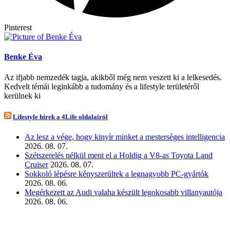
Pinterest
Benke Éva
Az ifjabb nemzedék tagja, akikből még nem veszett ki a lelkesedés.
Kedvelt témái leginkább a tudomány és a lifestyle területéről
kerülnek ki
Lifestyle hírek a 4Life oldalairól
Az lesz a vége, hogy kinyír minket a mesterséges intelligencia
2026. 08. 07.
Szétszerelés nélkül ment el a Holdig a V8-as Toyota Land
Cruiser
2026. 08. 07.
Sokkoló lépésre kényszerültek a legnagyobb PC-gyártók
2026. 08. 06.
Megérkezett az Audi valaha készült legokosabb villanyautója
2026. 08. 06.