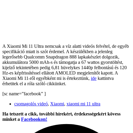
A Xiaomi Mi 11 Ultra nemcsak a víz alatti videós felvétel, de egyéb
specifikáció miatt is szót érdemel. A készülékben a jelenleg
legerősebb Qualcomm Snapdragon 888 lapkakészlet dolgozik,
akkumulátora 5000 mAh-s és támogatja a 67 wattos gyorstöltést,
kijelző tekintetében pedig 6,81 hüvelykes 1440p felbontású és 120
Hz-es képfrissítéssel ellátott AMOLED megjelenítőt kapott. A
Xiaomi Mi 11-ről egyébként mi is értekeztünk,
ide
kattintva
érhetitek el a róla szóló cikkünket.
[sc name=”facebook” ]
csomagolós videó
,
Xiaomi
,
xiaomi mi 11 ultra
Ha tetszett a cikk, további hírekért, érdekességekért kövess
minket a
Facebookon!