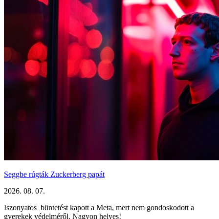
Seggbe rúgták Zuckerberg papát
2026. 08. 07.
Iszonyatos büntetést kapott a Meta, mert nem gondoskodott a
gyerekek védelméről. Nagyon helyes!