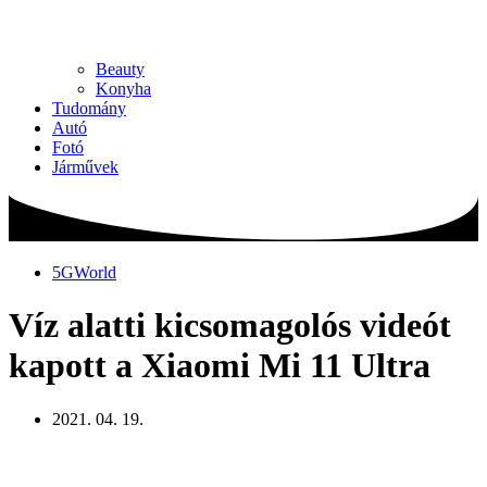
Beauty
Konyha
Tudomány
Autó
Fotó
Járművek
5GWorld
Víz alatti kicsomagolós videót
kapott a Xiaomi Mi 11 Ultra
2021. 04. 19.