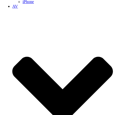
iPhone
AV