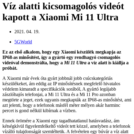
Víz alatti kicsomagolós videót
kapott a Xiaomi Mi 11 Ultra
2021. 04. 19.
5GWorld
Ez az első alkalom, hogy egy Xiaomi készülék megkapja az
IP68-as minősítést, így a gyártó egy rendhagyó csomagolós
videóval demonstrálta, hogy a
Mi 11 Ultra
a víz alatt is kiállja a
próbát.
A Xiaomi már évek óta gyárt jobbnál jobb csúcskategóriás
készülékeket, ám eddig az IP minősítésnek megfelelő hivatalos
védelem kimaradt a specifikációk sorából, A gyártó legújabb
zászlóhajós telefonjai, a Mi 11 Ultra és a Mi 11 Pro azonban
megtörte a jeget, ezek ugyanis megkapták az IP68-as minősítést, ami
azt jelenti, hogy a telefonok másfél méter mélyen akár harminc
percet is gond nélkül kibírnak a vízben.
Ennek örömére a Xiaomi egy tagadhatatlanul hatásvadász, ám
kétségkívül figyelemfelkeltő videót tett közzé, amelyben a telefonok
vízálló tulajdonságát szemléltetik. A felvételen egy búvár a víz alatt