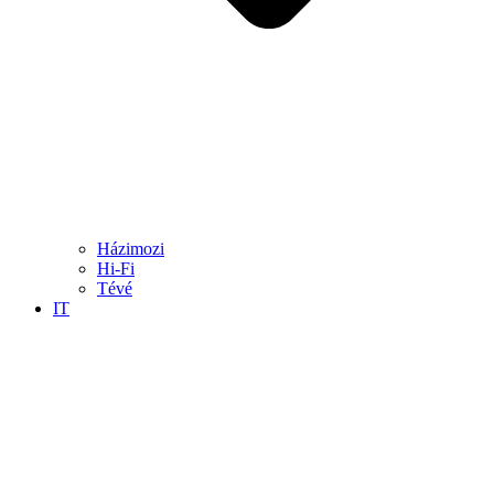
Házimozi
Hi-Fi
Tévé
IT