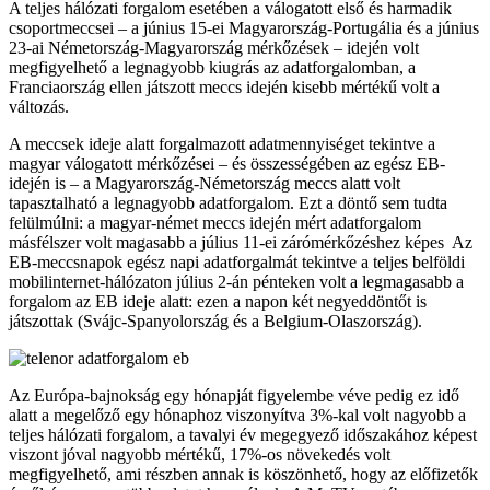
A teljes hálózati forgalom esetében a válogatott első és harmadik
csoportmeccsei – a június 15-ei Magyarország-Portugália és a június
23-ai Németország-Magyarország mérkőzések – idején volt
megfigyelhető a legnagyobb kiugrás az adatforgalomban, a
Franciaország ellen játszott meccs idején kisebb mértékű volt a
változás.
A meccsek ideje alatt forgalmazott adatmennyiséget tekintve a
magyar válogatott mérkőzései – és összességében az egész EB-
idején is – a Magyarország-Németország meccs alatt volt
tapasztalható a legnagyobb adatforgalom. Ezt a döntő sem tudta
felülmúlni: a magyar-német meccs idején mért adatforgalom
másfélszer volt magasabb a július 11-ei zárómérkőzéshez képes Az
EB-meccsnapok egész napi adatforgalmát tekintve a teljes belföldi
mobilinternet-hálózaton július 2-án pénteken volt a legmagasabb a
forgalom az EB ideje alatt: ezen a napon két negyeddöntőt is
játszottak (Svájc-Spanyolország és a Belgium-Olaszország).
Az Európa-bajnokság egy hónapját figyelembe véve pedig ez idő
alatt a megelőző egy hónaphoz viszonyítva 3%-kal volt nagyobb a
teljes hálózati forgalom, a tavalyi év megegyező időszakához képest
viszont jóval nagyobb mértékű, 17%-os növekedés volt
megfigyelhető, ami részben annak is köszönhető, hogy az előfizetők