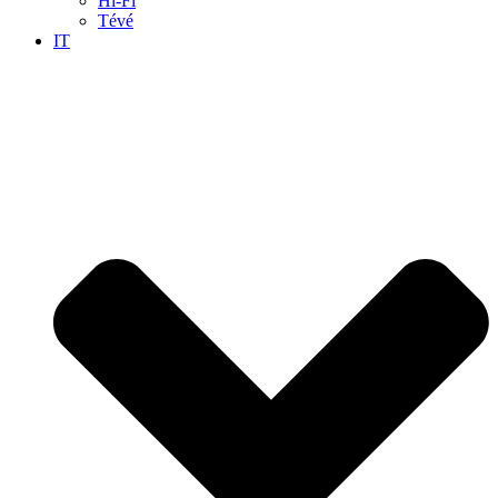
Hi-Fi
Tévé
IT