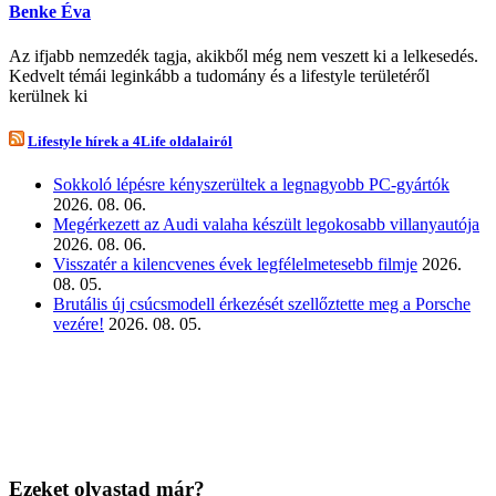
Benke Éva
Az ifjabb nemzedék tagja, akikből még nem veszett ki a lelkesedés.
Kedvelt témái leginkább a tudomány és a lifestyle területéről
kerülnek ki
Lifestyle hírek a 4Life oldalairól
Sokkoló lépésre kényszerültek a legnagyobb PC-gyártók
2026. 08. 06.
Megérkezett az Audi valaha készült legokosabb villanyautója
2026. 08. 06.
Visszatér a kilencvenes évek legfélelmetesebb filmje
2026.
08. 05.
Brutális új csúcsmodell érkezését szellőztette meg a Porsche
vezére!
2026. 08. 05.
Ezeket olvastad már?