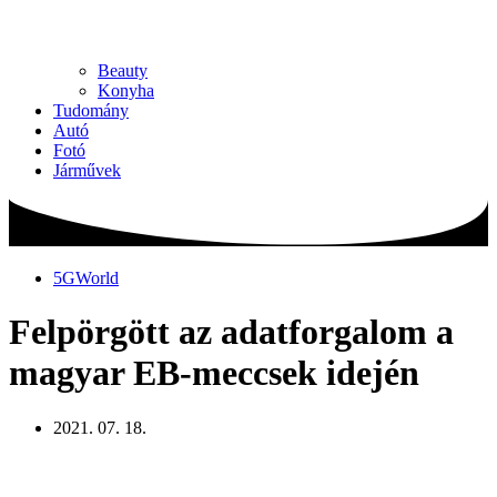
Beauty
Konyha
Tudomány
Autó
Fotó
Járművek
5GWorld
Felpörgött az adatforgalom a
magyar EB-meccsek idején
2021. 07. 18.