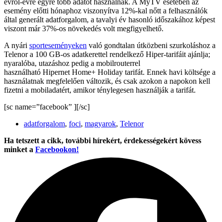
évről-évre egyre több adatot használnak. A MyTV esetében az
esemény előtti hónaphoz viszonyítva 12%-kal nőtt a felhasználók
által generált adatforgalom, a tavalyi év hasonló időszakához képest
viszont már 37%-os növekedés volt megfigyelhető.
A nyári
sporteseményeken
való gondtalan útközbeni szurkoláshoz a
Telenor a 100 GB-os adatkerettel rendelkező Hiper-tarifáit ajánlja;
nyaralóba, utazáshoz pedig a mobilrouterrel
használható Hipernet Home+ Holiday tarifát. Ennek havi költsége a
használatnak megfelelően változik, és csak azokon a napokon kell
fizetni a mobiladatért, amikor ténylegesen használják a tarifát.
[sc name=”facebook” ][/sc]
adatforgalom
,
foci
,
magyarok
,
Telenor
Ha tetszett a cikk, további hírekért, érdekességekért kövess
minket a
Facebookon!