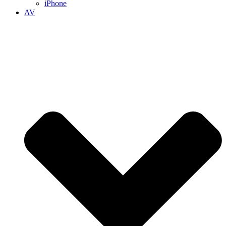
iPhone
AV