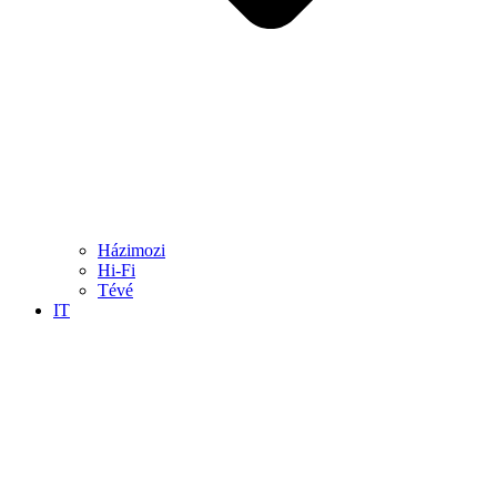
Házimozi
Hi-Fi
Tévé
IT