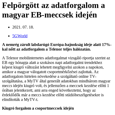
Felpörgött az adatforgalom a
magyar EB-meccsek idején
2021. 07. 18.
5GWorld
A nemrég zárult labdarúgó Európa-bajnokság ideje alatt
17%-
kal nőtt az adatforgalom a Telenor teljes hálózatán.
A Telenor mobilinternetes adatforgalmat vizsgáló riportja szerint az
EB egy hónapja alatt a szokásos napi adatforgalmi trendekhez
képest kiugró változást lehetett megfigyelni azokon a napokon,
amikor a magyar válogatott csoportmérkőzései zajlottak. Az
adatforgalom hirtelen növekedése a szolgáltató online TV-
szolgáltatása, a MyTV által generált adatokban mindhárom magyar
meccs idején kiugró volt, és jellemzően a meccsek kezdése előtti 1
órában jelentkezett, ami arra enged következtetni, hogy az
érdeklődők már a meccs kezdése előtti stúdióbeszélgetésekre is
elindították a MyTV-t.
Kiugró forgalom a csoportmeccsek idején