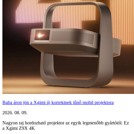
Baba áron jön a Xgimi új korrektnek tűnő mobil projektora
2026. 08. 09.
Nagyon raj hordozható projektor az egyik legmenőbb gyártótól. Ez
a Xgimi Z9X 4K