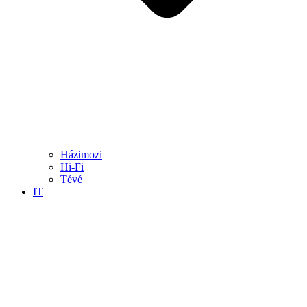
Házimozi
Hi-Fi
Tévé
IT