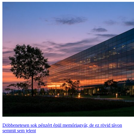
Döbbenetesen sok pénzért épül memóriagyár, de ez rövid távon
semmit sem jelent