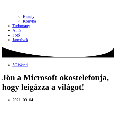
Beauty
Konyha
Tudomány
Autó
Fotó
Járművek
5GWorld
Jön a Microsoft okostelefonja,
hogy leigázza a világot!
2021. 09. 04.