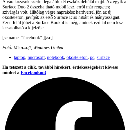
A várakozások szerint legalább két eszköz debütál majd. Az egyik a
Surface Duo 2 összehajtható mobil lesz, erről már rengeteg
szivárgás volt, állítólag végre naprakész hardverrel jön az új
okostelefon, javítják az első Surface Duo hibáit és hiányosságait.
Ezen felül jöhet a Surface Book 4 is még, aminek ezúttal nem lesz
lecsatolható a kijelzője.
[sc name=”facebook” ][/sc]
Fotó: Microsoft, Windows United
laptop
,
microsoft
,
notebook
,
okostelefon
,
pc
,
surface
Ha tetszett a cikk, további hírekért, érdekességekért kövess
minket a
Facebookon!