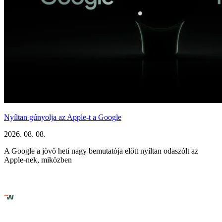
Nyíltan gúnyolja az Apple-t a Google
2026. 08. 08.
A Google a jövő heti nagy bemutatója előtt nyíltan odaszólt az
Apple-nek, miközben