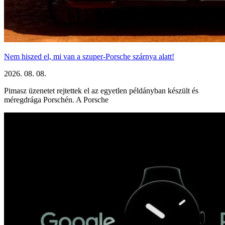
Nem hiszed el, mi van a szuper-Porsche szárnya alatt!
2026. 08. 08.
Pimasz üzenetet rejtettek el az egyetlen példányban készült és
méregdrága Porschén. A Porsche