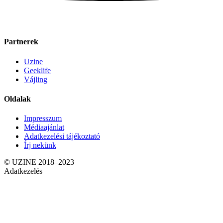
Partnerek
Uzine
Geeklife
Vájling
Oldalak
Impresszum
Médiaajánlat
Adatkezelési tájékoztató
Írj nekünk
© UZINE 2018–2023
Adatkezelés