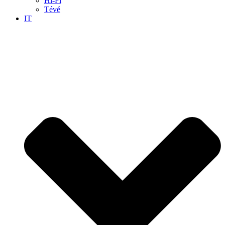
Hi-Fi
Tévé
IT