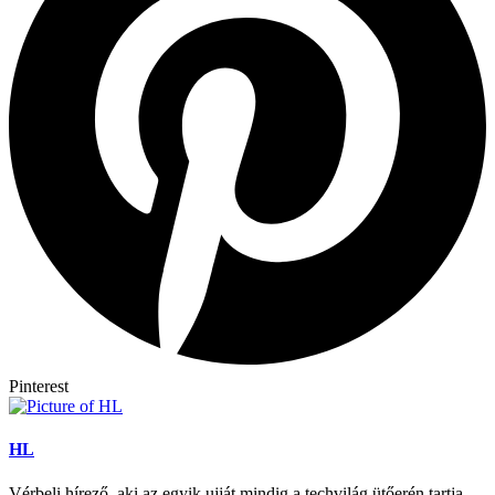
Pinterest
HL
Vérbeli hírező, aki az egyik ujját mindig a techvilág ütőerén tartja.