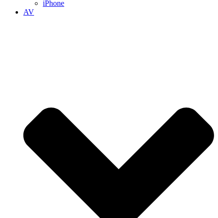
iPhone
AV