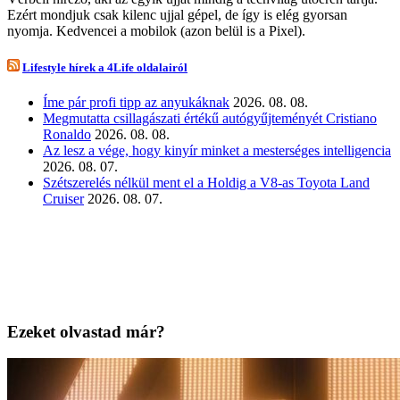
Ezért mondjuk csak kilenc ujjal gépel, de így is elég gyorsan
nyomja. Kedvencei a mobilok (azon belül is a Pixel).
Lifestyle hírek a 4Life oldalairól
Íme pár profi tipp az anyukáknak
2026. 08. 08.
Megmutatta csillagászati értékű autógyűjteményét Cristiano
Ronaldo
2026. 08. 08.
Az lesz a vége, hogy kinyír minket a mesterséges intelligencia
2026. 08. 07.
Szétszerelés nélkül ment el a Holdig a V8-as Toyota Land
Cruiser
2026. 08. 07.
Ezeket olvastad már?