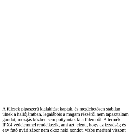
A fülesek pipaszerű kialakítást kaptak, és meglehetősen stabilan
ülnek a hallójáratban, legalábbis a magam részéről nem tapasztaltam
gondot, mozgás közben sem pottyantak ki a fülemből. A termék
IPX4 védelemmel rendelkezik, ami azt jelenti, hogy az izzadság és
egy futó nyári zápor nem okoz neki gondot, vízbe meríteni viszont