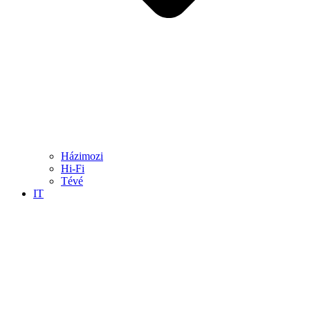
Házimozi
Hi-Fi
Tévé
IT