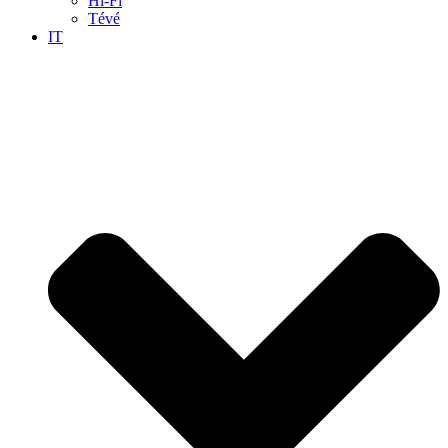
Hi-Fi
Tévé
IT