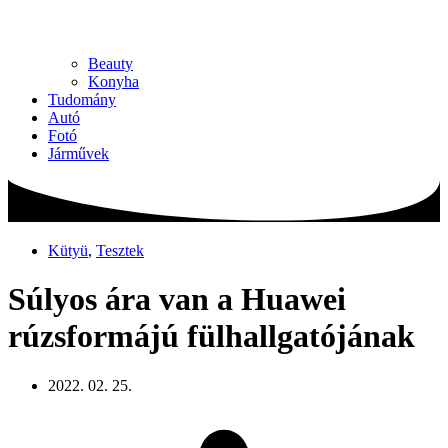
Beauty
Konyha
Tudomány
Autó
Fotó
Járművek
Kütyü
,
Tesztek
Súlyos ára van a Huawei
rúzsformájú fülhallgatójának
2022. 02. 25.