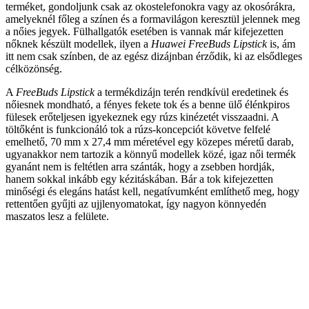
terméket, gondoljunk csak az okostelefonokra vagy az okosórákra,
amelyeknél főleg a színen és a formavilágon keresztül jelennek meg
a nőies jegyek. Fülhallgatók esetében is vannak már kifejezetten
nőknek készült modellek, ilyen a
Huawei FreeBuds Lipstick
is, ám
itt nem csak színben, de az egész dizájnban érződik, ki az elsődleges
célközönség.
A
FreeBuds Lipstick
a termékdizájn terén rendkívül eredetinek és
nőiesnek mondható, a fényes fekete tok és a benne ülő élénkpiros
fülesek erőteljesen igyekeznek egy rúzs kinézetét visszaadni. A
töltőként is funkcionáló tok a rúzs-koncepciót követve felfelé
emelhető, 70 mm x 27,4 mm méretével egy közepes méretű darab,
ugyanakkor nem tartozik a könnyű modellek közé, igaz női termék
gyanánt nem is feltétlen arra szánták, hogy a zsebben hordják,
hanem sokkal inkább egy kézitáskában. Bár a tok kifejezetten
minőségi és elegáns hatást kell, negatívumként említhető meg, hogy
rettentően gyűjti az ujjlenyomatokat, így nagyon könnyedén
maszatos lesz a felülete.