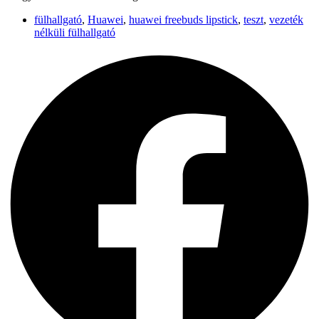
fülhallgató
,
Huawei
,
huawei freebuds lipstick
,
teszt
,
vezeték
nélküli fülhallgató