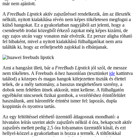
már nem ajánlott.
A
FreeBuds Lipstick
aktív zajszűréssel rendelkezik, ám az illeszték
nélküli, nyitott kialakítása révén nem képes tökéletesen megfogni a
külső hangokat. Ez a gyakorlatban nagyjából azt jelenti, hogy a
csendesebb irodai közegből érkező zajokat még képes kizárni, de
egy zajos utcán vagy vonaton már elvérzik. Ez persze aligha róható
fel hibaként, mivel a nyitott kialakítású fülhallgatókat nem arra
találták ki, hogy az erőteljesebb zajokkal is elbánjanak.
Ami a hangzást illeti, bár a
FreeBuds Lipstick
jól szól, de messze
nem tökéletes. A Freebuds 4-hez hasonlóan (tesztünket
ide
kattintva
találod) a közepes és magas hangok kifejezetten tiszták és élettel
teliek, de a mély tartomány, a basszus meglehetősen szerény, a
dobok nem feltétlen ütnek akkorát, mint kellene. A fülhallgatón
egyébként nincsenek fizikai gombok, a vezérléshez érintőfelület
használunk, ami háromféle érintést ismer fel: lapozás, dupla
koppintás és nyomva tartás.
Az egy feltöltéssel elérhető üzemidő átlagosnak mondható: a
hivatalos leírás szerint aktív zajszűrés nélkül 4 óra, bekapcsolt aktív
zajszűrés mellett pedig 2,5 óra folyamatos üzemidőt kínál, és ezt
hellyel-közzel a gyakorlatban is hozza a termék. A töltőtokkal