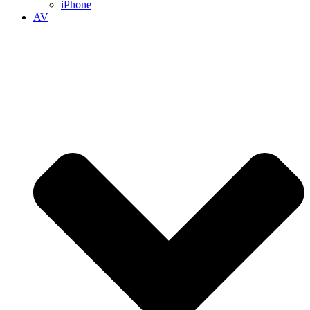
iPhone
AV