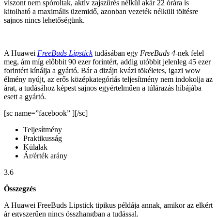
viszont nem spóroltak, aktív zajszűrés nélkül akár 22 órára is
kitolható a maximális üzemidő, azonban vezeték nélküli töltésre
sajnos nincs lehetőségünk.
A Huawei
FreeBuds Lipstick
tudásában egy
FreeBuds 4
-nek felel
meg, ám míg előbbit 90 ezer forintért, addig utóbbit jelenleg 45 ezer
forintért kínálja a gyártó. Bár a dizájn kvázi tökéletes, igazi wow
élmény nyújt, az erős középkategóriás teljesítmény nem indokolja az
árat, a tudásához képest sajnos egyértelműen a túlárazás hibájába
esett a gyártó.
[sc name=”facebook” ][/sc]
Teljesítmény
Praktikusság
Külalak
Ár/érték arány
3.6
Összegzés
A Huawei FreeBuds Lipstick tipikus példája annak, amikor az elkért
ár egyszerűen nincs összhangban a tudással.