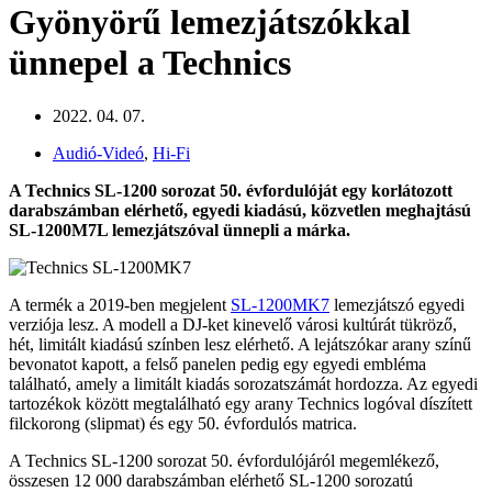
Gyönyörű lemezjátszókkal
ünnepel a Technics
2022. 04. 07.
Audió-Videó
,
Hi-Fi
A Technics SL-1200 sorozat 50. évfordulóját egy korlátozott
darabszámban elérhető, egyedi kiadású, közvetlen meghajtású
SL-1200M7L lemezjátszóval ünnepli a márka.
A termék a 2019-ben megjelent
SL-1200MK7
lemezjátszó egyedi
verziója lesz. A modell a DJ-ket kinevelő városi kultúrát tükröző,
hét, limitált kiadású színben lesz elérhető. A lejátszókar arany színű
bevonatot kapott, a felső panelen pedig egy egyedi embléma
található, amely a limitált kiadás sorozatszámát hordozza. Az egyedi
tartozékok között megtalálható egy arany Technics logóval díszített
filckorong (slipmat) és egy 50. évfordulós matrica.
A Technics SL-1200 sorozat 50. évfordulójáról megemlékező,
összesen 12 000 darabszámban elérhető SL-1200 sorozatú