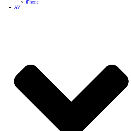
iPhone
AV