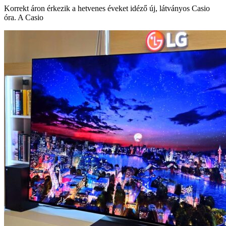
Korrekt áron érkezik a hetvenes éveket idéző új, látványos Casio
óra. A Casio