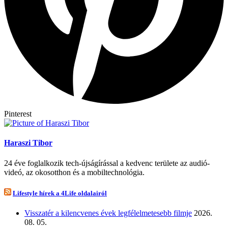
Pinterest
Haraszi Tibor
24 éve foglalkozik tech-újságírással a kedvenc területe az audió-
videó, az okosotthon és a mobiltechnológia.
Lifestyle hírek a 4Life oldalairól
Visszatér a kilencvenes évek legfélelmetesebb filmje
2026.
08. 05.