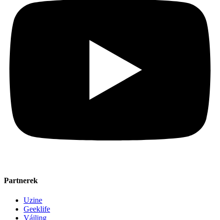
Partnerek
Uzine
Geeklife
Vájling