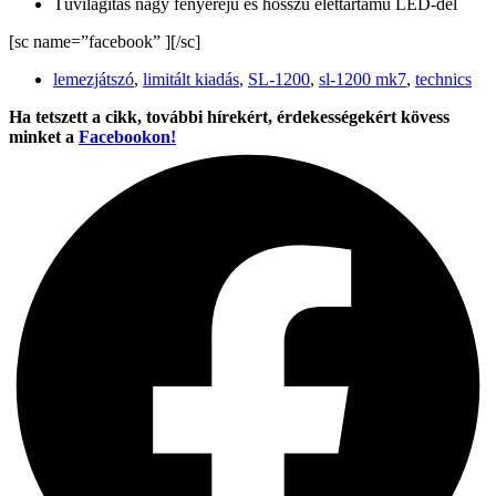
Tűvilágítás nagy fényerejű és hosszú élettartamú LED-del
[sc name=”facebook” ][/sc]
lemezjátszó
,
limitált kiadás
,
SL-1200
,
sl-1200 mk7
,
technics
Ha tetszett a cikk, további hírekért, érdekességekért kövess
minket a
Facebookon!