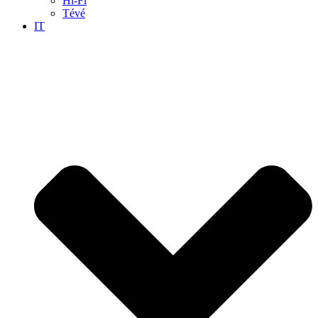
Hi-Fi
Tévé
IT