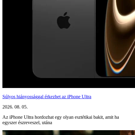
Súlyos hiányossággal érkezhet az iPhone Ultra
2026. 08. 05.
Az iPhone Ultra hordozhat egy olyan esztétikai bakit, amit ha
egyszer észreveszel, utána