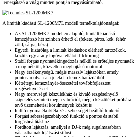
lemezjátszó a világ minden pontján megvásárolható.
A limitált kiadású SL-1200M7L modell terméktulajdonságai:
Az SL-1200MK7 modellen alapuló, limitált kiadású
lemezjátszó hét színben érhető el (fekete, piros, kék, fehér,
zöld, sárga, bézs)
Egyedi, kizárólag a limitált kiadáshoz elérhető tartozékok,
köztük egy arany logóval ellátott filckorong
Stabil forgás nyomatékingadozás nélkül és erőteljes nyomaték
a mag nélküli, közvetlen meghajtású motorral
Nagy érzékenységű, mégis masszív lejátszókar, amely
pontosan olvassa a jeleket a lemez barázdáiból
Kétrétegű lemeztányér-összetétel továbbfejlesztett
rezgéselnyeléssel
Nagy merevségű készülékház és kiváló rezgéselnyelő
szigetelés szünteti meg a vibrációt, még a készüléket próbára
tevő üzemeltetési körülmények között is
Indító nyomatékot/fékezési sebességet beállító funkció
Forgási sebességszabályozó funkció a pontos és stabil
forgásbeállításhoz
Fordított lejátszás, amellyel a DJ-k még rugalmasabban
választhatnak lejátszási stílust