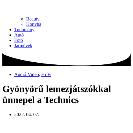
Beauty
Konyha
Tudomány
Autó
Fotó
Járművek
Audió-Videó
,
Hi-Fi
Gyönyörű lemezjátszókkal
ünnepel a Technics
2022. 04. 07.