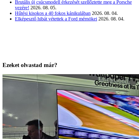
Brutális új csúcsmodell érkezését szellőztette meg a Porsche
vezére!
2026. 08. 05.
Hűtési kisokos a 40 fokos kánikulában
2026. 08. 04.
Elképesztő hibát vétettek a Ford mérnökei
2026. 08. 04.
Ezeket olvastad már?