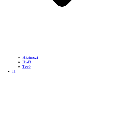
Házimozi
Hi-Fi
Tévé
IT