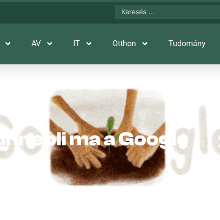
AV
IT
Otthon
Tudomány
nnepli ma a Google