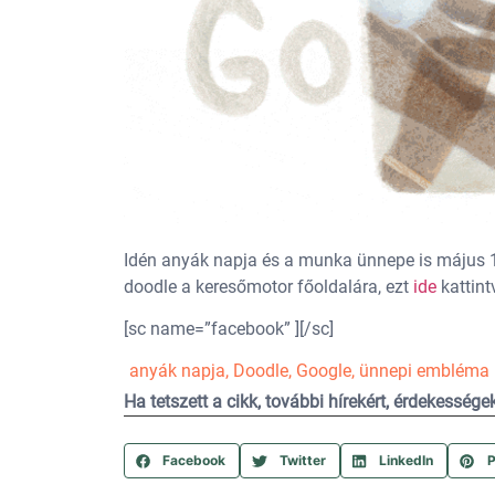
Idén anyák napja és a munka ünnepe is május 1-
doodle a keresőmotor főoldalára, ezt
ide
kattint
[sc name=”facebook” ][/sc]
anyák napja
,
Doodle
,
Google
,
ünnepi embléma
Ha tetszett a cikk, további hírekért, érdekesség
Facebook
Twitter
LinkedIn
P