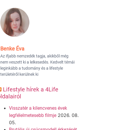
Benke Éva
Az ifjabb nemzedék tagja, akikből még
nem veszett ki a lelkesedés. Kedvelt témái
leginkább a tudomány és a lifestyle
területéről kerülnek ki
Lifestyle hírek a 4Life
ldalairól
Visszatér a kilencvenes évek
2026. 08.
legfélelmetesebb filmje
05.
Brutális új csúcsmodell érkezését