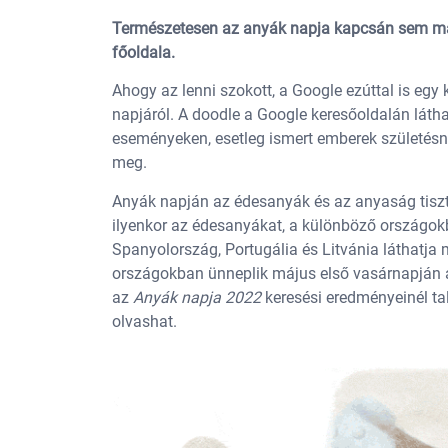
Természetesen az anyák napja kapcsán sem mar
főoldala.
Ahogy az lenni szokott, a Google ezúttal is eg
napjáról. A doodle a Google keresőoldalán lát
eseményeken, esetleg ismert emberek születésn
meg.
Anyák napján az édesanyák és az anyaság tiszte
ilyenkor az édesanyákat, a különböző országo
Spanyolország, Portugália és Litvánia láthatj
országokban ünneplik május első vasárnapján a
az
Anyák napja 2022
keresési eredményeinél tal
olvashat.