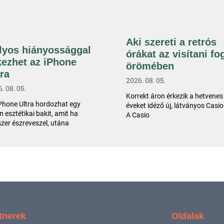
Aki szereti a retrós
lyos hiányossággal
órákat az visítani fo
kezhet az iPhone
örömében
tra
2026. 08. 05.
. 08. 05.
Korrekt áron érkezik a hetvenes
Phone Ultra hordozhat egy
éveket idéző új, látványos Casio
n esztétikai bakit, amit ha
A Casio
zer észreveszel, utána
tnerek
Oldalak