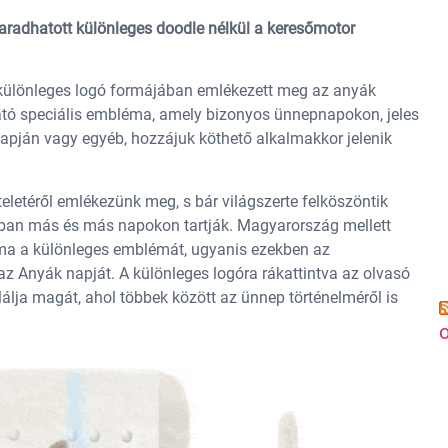
adhatott különleges doodle nélkül a keresőmotor
y különleges logó formájában emlékezett meg az anyák
ható speciális embléma, amely bizonyos ünnepnapokon, jeles
apján vagy egyéb, hozzájuk köthető alkalmakkor jelenik
letéről emlékezünk meg, s bár világszerte felköszöntik
kban más és más napokon tartják. Magyarország mellett
a ma a különleges emblémát, ugyanis ezekben az
z Anyák napját. A különleges logóra rákattintva az olvasó
álja magát, ahol többek között az ünnep történelméről is
o