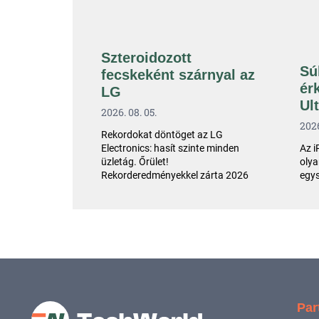
Szteroidozott
Sú
fecskeként szárnyal az
ér
LG
Ul
2026. 08. 05.
2026
Rekordokat döntöget az LG
Az i
Electronics: hasít szinte minden
olya
üzletág. Őrület!
egys
Rekorderedményekkel zárta 2026
Par