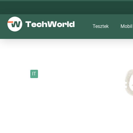
Tesztek
Mobil
IT
Az édesanyákat ü
2022. 05. 01.