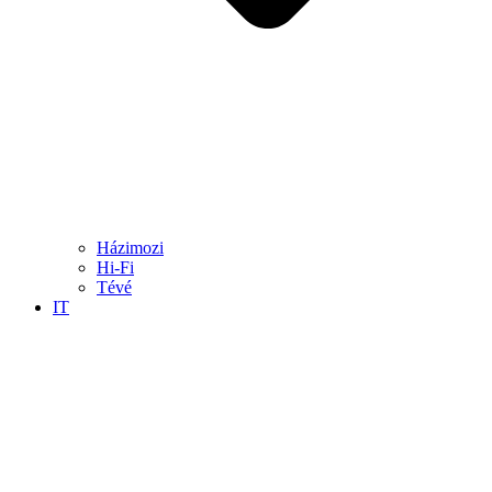
Házimozi
Hi-Fi
Tévé
IT