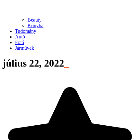
Beauty
Konyha
Tudomány
Autó
Fotó
Járművek
július 22, 2022
_