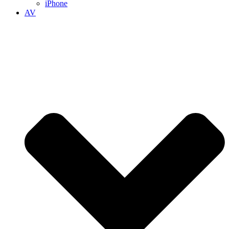
iPhone
AV