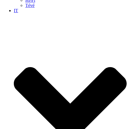
Hi-Fi
Tévé
IT