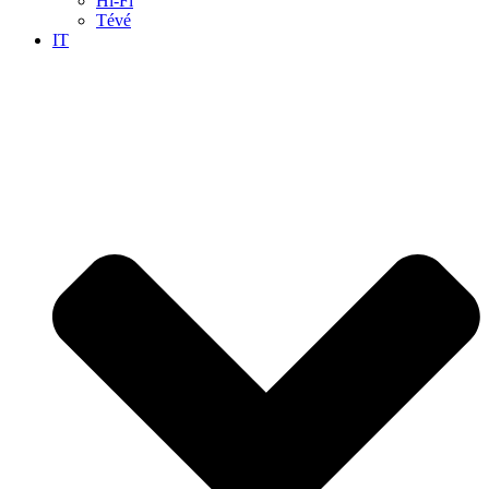
Hi-Fi
Tévé
IT