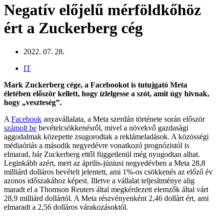
Negatív előjelű mérföldkőhöz
ért a Zuckerberg cég
2022. 07. 28.
IT
Mark Zuckerberg cége, a Facebookot is tutujgató Meta
életében először kellett, hogy ízlelgesse a szót, amit úgy hívnak,
hogy „veszteség”.
A
Facebook
anyavállalata, a Meta szerdán története során először
számolt be
bevételcsökkenésről, mivel a növekvő gazdasági
aggodalmak közepette zsugorodtak a reklámeladások. A közösségi
médiaóriás a második negyedévre vonatkozó prognózistól is
elmarad, bár Zuckerberg ettől függetlenül még nyugodtan alhat.
Leginkább azért, mert az április-júniusi negyedévben a Meta 28,8
milliárd dolláros bevételt jelentett, ami 1%-os csökkenés az előző év
azonos időszakához képest. Illetve a vállalat teljesítménye alig
maradt el a Thomson Reuters által megkérdezett elemzők által várt
28,9 milliárd dollártól. A Meta részvényenként 2,46 dollárt ért, ami
elmaradt a 2,56 dolláros várakozásoktól.