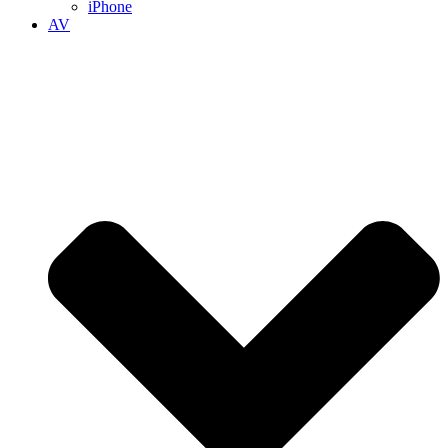
iPhone
AV