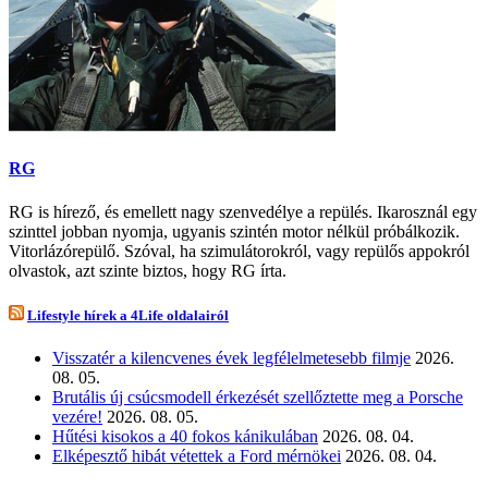
RG
RG is hírező, és emellett nagy szenvedélye a repülés. Ikarosznál egy
szinttel jobban nyomja, ugyanis szintén motor nélkül próbálkozik.
Vitorlázórepülő. Szóval, ha szimulátorokról, vagy repülős appokról
olvastok, azt szinte biztos, hogy RG írta.
Lifestyle hírek a 4Life oldalairól
Visszatér a kilencvenes évek legfélelmetesebb filmje
2026.
08. 05.
Brutális új csúcsmodell érkezését szellőztette meg a Porsche
vezére!
2026. 08. 05.
Hűtési kisokos a 40 fokos kánikulában
2026. 08. 04.
Elképesztő hibát vétettek a Ford mérnökei
2026. 08. 04.