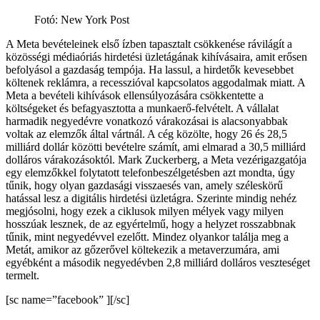
Fotó: New York Post
A Meta bevételeinek első ízben tapasztalt csökkenése rávilágít a
közösségi médiaóriás hirdetési üzletágának kihívásaira, amit erősen
befolyásol a gazdaság tempója. Ha lassul, a hirdetők kevesebbet
költenek reklámra, a recesszióval kapcsolatos aggodalmak miatt. A
Meta a bevételi kihívások ellensúlyozására csökkentette a
költségeket és befagyasztotta a munkaerő-felvételt. A vállalat
harmadik negyedévre vonatkozó várakozásai is alacsonyabbak
voltak az elemzők által vártnál. A cég közölte, hogy 26 és 28,5
milliárd dollár közötti bevételre számít, ami elmarad a 30,5 milliárd
dolláros várakozásoktól. Mark Zuckerberg, a Meta vezérigazgatója
egy elemzőkkel folytatott telefonbeszélgetésben azt mondta, úgy
tűnik, hogy olyan gazdasági visszaesés van, amely széleskörű
hatással lesz a digitális hirdetési üzletágra. Szerinte mindig nehéz
megjósolni, hogy ezek a ciklusok milyen mélyek vagy milyen
hosszúak lesznek, de az egyértelmű, hogy a helyzet rosszabbnak
tűnik, mint negyedévvel ezelőtt. Mindez olyankor találja meg a
Metát, amikor az gőzerővel költekezik a metaverzumára, ami
egyébként a második negyedévben 2,8 milliárd dolláros veszteséget
termelt.
[sc name=”facebook” ][/sc]