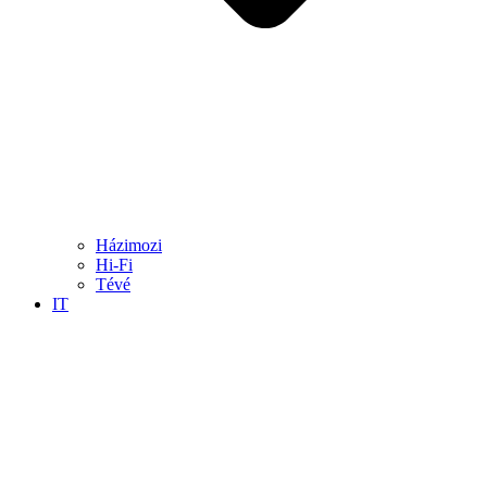
Házimozi
Hi-Fi
Tévé
IT