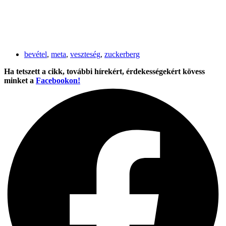
bevétel
,
meta
,
veszteség
,
zuckerberg
Ha tetszett a cikk, további hírekért, érdekességekért kövess
minket a
Facebookon!