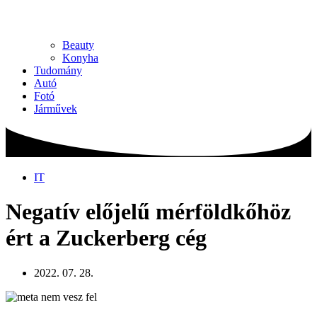
Beauty
Konyha
Tudomány
Autó
Fotó
Járművek
IT
Negatív előjelű mérföldkőhöz
ért a Zuckerberg cég
2022. 07. 28.