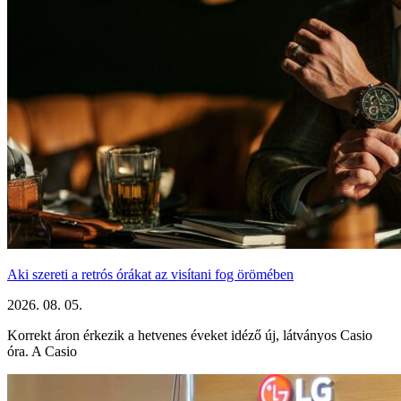
Aki szereti a retrós órákat az visítani fog örömében
2026. 08. 05.
Korrekt áron érkezik a hetvenes éveket idéző új, látványos Casio
óra. A Casio