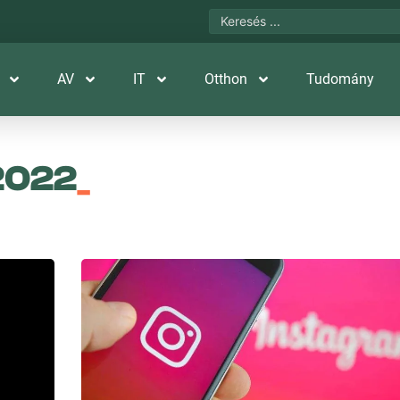
AV
IT
Otthon
Tudomány
2022
_