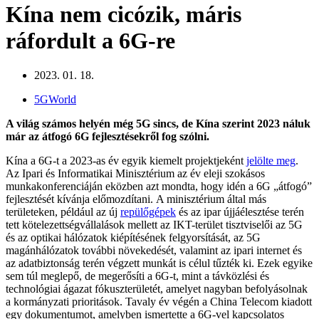
Kína nem cicózik, máris
ráfordult a 6G-re
2023. 01. 18.
5GWorld
A világ számos helyén még 5G sincs, de Kína szerint 2023 náluk
már az átfogó 6G fejlesztésekről fog szólni.
Kína a 6G-t a 2023-as év egyik kiemelt projektjeként
jelölte meg
.
Az Ipari és Informatikai Minisztérium az év eleji szokásos
munkakonferenciáján eközben azt mondta, hogy idén a 6G „átfogó”
fejlesztését kívánja előmozdítani. A minisztérium által más
területeken, például az új
repülőgépek
és az ipar újjáélesztése terén
tett kötelezettségvállalások mellett az IKT-terület tisztviselői az 5G
és az optikai hálózatok kiépítésének felgyorsítását, az 5G
magánhálózatok további növekedését, valamint az ipari internet és
az adatbiztonság terén végzett munkát is célul tűzték ki. Ezek egyike
sem túl meglepő, de megerősíti a 6G-t, mint a távközlési és
technológiai ágazat fókuszterületét, amelyet nagyban befolyásolnak
a kormányzati prioritások. Tavaly év végén a China Telecom kiadott
egy dokumentumot, amelyben ismertette a 6G-vel kapcsolatos