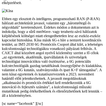
elképzeléseit.
Ebben egy elosztott és intelligens, programozható RAN (P-RAN)
hálózati architektúrát javasol, valamint egy „háromrétegű és
négyoldalú” keretrendszert. Érdekes módon a dokumentum azt is
indokolja, hogy a sűrű mmWave- vagy terahertz-sávú hálózatok
kiépítésének költségei miatt elengedhetetlen lesz az eszköz-eszköz
kapcsolat biztosítása. Kína másik 6G-s híre a nemzeti koordinációs
testület, az IMT-2030 6G Promóciós Csoport által kiírt, a lehetséges
kulcsfontosságú technológiákra vonatkozó pályázati felhívás. A
CAICT által közzétett angol nyelvű közlemény szerint a fő célok
„az egyetemek, akadémiák, iparvállalatok és szövetségek
technológiai innovációkra való ösztönzése, a 6G potenciális
kulcstechnológiák gazdag tartalékának összegyűjtése és kialakítása,
valamint a 6G kutatás, szabványosítás és ipari K+F támogatása”. A
nem kínai egyetemek és kutatószervezetek a 2023. novemberi
határidő előtt jelentkezhetnek. A javasolt megoldásoknak
„alkalmazási és promóciós értékkel kell rendelkezniük a 6G
innováció és fejlesztés számára”, a kulcsfontosságú műszaki
mutatóknak pedig értékelhetőnek és ellenőrizhetőnek kell lenniük –
áll a közleményben.
[sc name=”facebook” ][/sc]