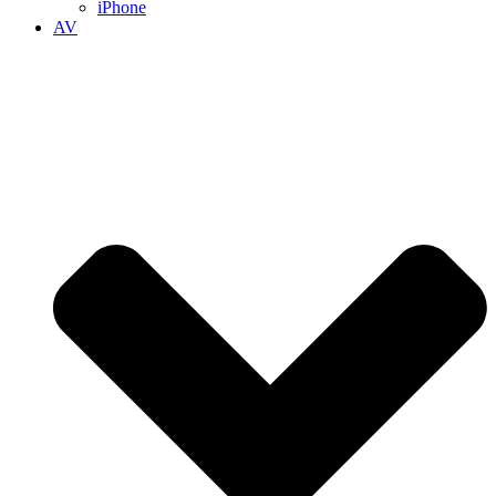
iPhone
AV