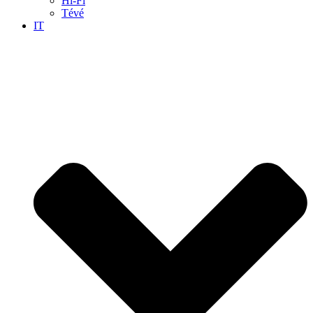
Hi-Fi
Tévé
IT