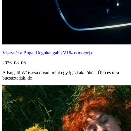
Visszatér a Bugatti legbitangabb V16-os motorja
2026. 08. 06.
A Bugatti W16-osa olyan, mint egy igazi akcióhős. Újra és újra
búcsúztatják, de