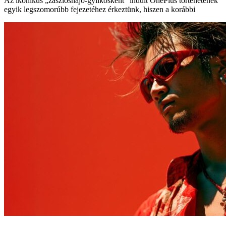
Az ikonikus „zászlóshajó-gyilkosként” indult OnePlus történetének
egyik legszomorúbb fejezetéhez érkeztünk, hiszen a korábbi