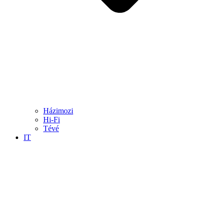
Házimozi
Hi-Fi
Tévé
IT