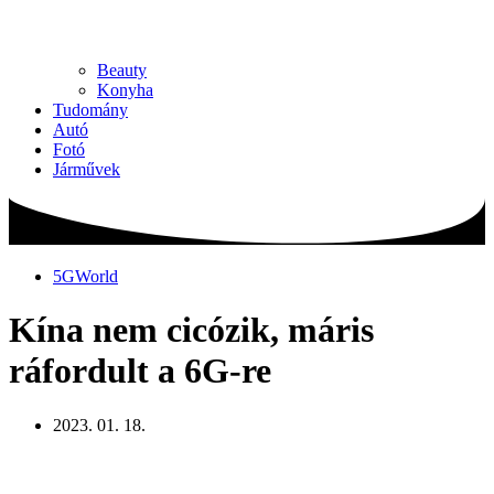
Beauty
Konyha
Tudomány
Autó
Fotó
Járművek
5GWorld
Kína nem cicózik, máris
ráfordult a 6G-re
2023. 01. 18.