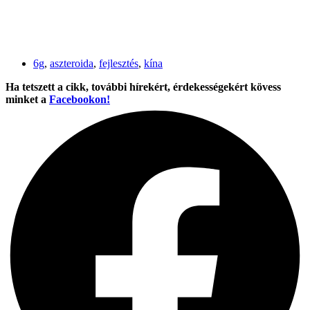
6g
,
aszteroida
,
fejlesztés
,
kína
Ha tetszett a cikk, további hírekért, érdekességekért kövess
minket a
Facebookon!