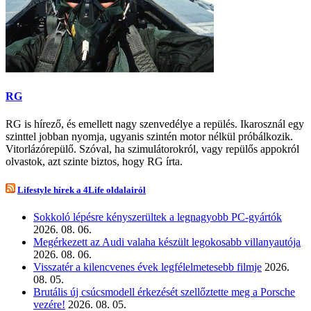
RG
RG is hírező, és emellett nagy szenvedélye a repülés. Ikarosznál egy
szinttel jobban nyomja, ugyanis szintén motor nélkül próbálkozik.
Vitorlázórepülő. Szóval, ha szimulátorokról, vagy repülős appokról
olvastok, azt szinte biztos, hogy RG írta.
Lifestyle hírek a 4Life oldalairól
Sokkoló lépésre kényszerültek a legnagyobb PC-gyártók
2026. 08. 06.
Megérkezett az Audi valaha készült legokosabb villanyautója
2026. 08. 06.
Visszatér a kilencvenes évek legfélelmetesebb filmje
2026.
08. 05.
Brutális új csúcsmodell érkezését szellőztette meg a Porsche
vezére!
2026. 08. 05.