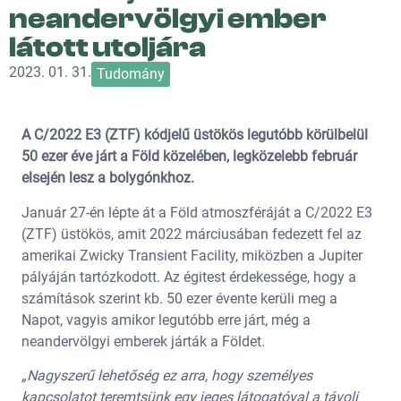
neandervölgyi ember
látott utoljára
2023. 01. 31.
Tudomány
A C/2022 E3 (ZTF) kódjelű üstökös legutóbb körülbelül
50 ezer éve járt a Föld közelében, legközelebb február
elsején lesz a bolygónkhoz.
Január 27-én lépte át a Föld atmoszféráját a C/2022 E3
(ZTF) üstökös, amit 2022 márciusában fedezett fel az
amerikai Zwicky Transient Facility, miközben a Jupiter
pályáján tartózkodott. Az égitest érdekessége, hogy a
számítások szerint kb. 50 ezer évente kerüli meg a
Napot, vagyis amikor legutóbb erre járt, még a
neandervölgyi emberek járták a Földet.
„Nagyszerű lehetőség ez arra, hogy személyes
kapcsolatot teremtsünk egy jeges látogatóval a távoli