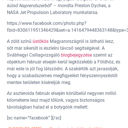
külső Naprendszerből
” – mondta Preston Dyches, a
NASA Jet Propulsion Laboratory munkatársa.
https://www.facebook.com/photo.php?
fbid=830611951346429&set=a.1416479448363148&type=
A zöld színű
üstökös
Magyarországról is látható lesz,
sőt már sikerült is észlelni távcső segítségével. A
Svábhegyi Csillagvizsgáló
blogbejegyzése
szerint az
objektum február elsején kerül legközelebb a Földhöz, és
már este is jól fog látszódni. A szakértők azt javasolják,
hogy a szabadszemes megfigyelést fényszennyezéstől
mentes területen kíséreljük meg.
Az aszteroida február elsején körülbelül negyven millió
kilométerre lesz majd tőlünk, vagyis biztonságos
távolságban halad el a bolygónk mellett.
[sc name=”facebook” ][/sc]