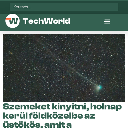
Szemeket kinyitni, holnap
kerül földközelbe az
üstökös, amit a