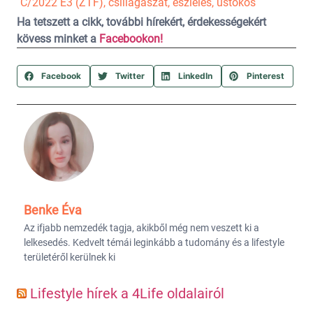
C/2022 E3 (ZTF)
,
csillagászat
,
észlelés
,
üstökös
Ha tetszett a cikk, további hírekért, érdekességekért
kövess minket a
Facebookon!
Facebook
Twitter
LinkedIn
Pinterest
Benke Éva
Az ifjabb nemzedék tagja, akikből még nem veszett ki a
lelkesedés. Kedvelt témái leginkább a tudomány és a lifestyle
területéről kerülnek ki
Lifestyle hírek a 4Life oldalairól