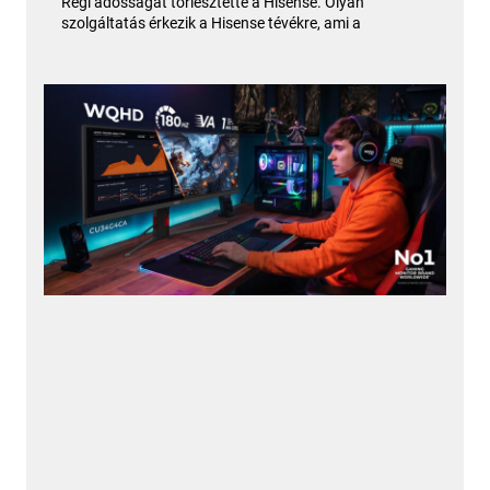
Régi adósságát törlesztette a Hisense. Olyan
szolgáltatás érkezik a Hisense tévékre, ami a