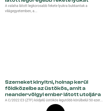
látott legöregebb fekete lyukat
A valaha látott legkorosabb fekete lyukra bukkantak a
világegyetemben, a
Szemeket kinyitni, holnap kerül
földközelbe az üstökös, amit a
neandervölgyi ember látott utoljára
A C/2022 E3 (ZTF) kódjelű üstökös legutóbb körülbelül 50 ezer