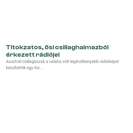
Titokzatos, ősi csillaghalmazból
érkezett rádiójel
Ausztrál csillagászok a valaha volt legérzékenyebb rádióképet
készítették egy ősi