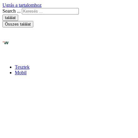
Ugrás a tartalomhoz
Search ...
találat
Összes találat
Tesztek
Mobil