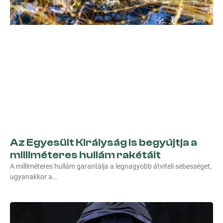
Az Egyesült Királyság is begyújtja a
milliméteres hullám rakétáit
A milliméteres hullám garantálja a legnagyobb átviteli sebességet,
ugyanakkor a