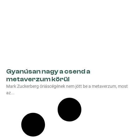
Gyanúsan nagy a csend a
metaverzum körül
Mark Zuckerberg óriáscégének nem jött be a metaverzum, most
az