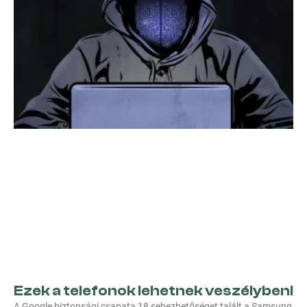
Ezek a telefonok lehetnek veszélyben!
A Google biztonsági csapata 18 sebezhetőséget talált a Samsung