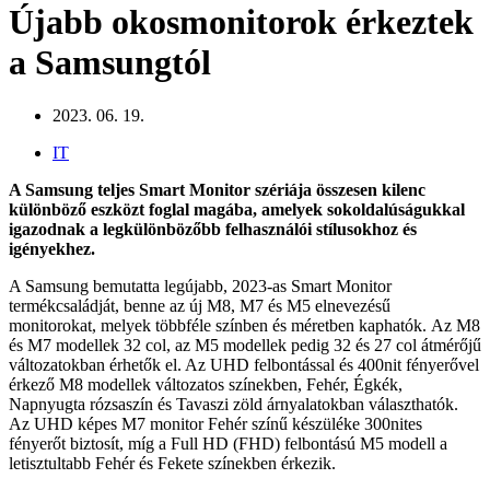
Újabb okosmonitorok érkeztek
a Samsungtól
2023. 06. 19.
IT
A Samsung teljes Smart Monitor szériája összesen kilenc
különböző eszközt foglal magába, amelyek sokoldalúságukkal
igazodnak a legkülönbözőbb felhasználói stílusokhoz és
igényekhez.
A Samsung bemutatta legújabb, 2023-as Smart Monitor
termékcsaládját, benne az új M8, M7 és M5 elnevezésű
monitorokat, melyek többféle színben és méretben kaphatók. Az M8
és M7 modellek 32 col, az M5 modellek pedig 32 és 27 col átmérőjű
változatokban érhetők el. Az UHD felbontással és 400nit fényerővel
érkező M8 modellek változatos színekben, Fehér, Égkék,
Napnyugta rózsaszín és Tavaszi zöld árnyalatokban választhatók.
Az UHD képes M7 monitor Fehér színű készüléke 300nites
fényerőt biztosít, míg a Full HD (FHD) felbontású M5 modell a
letisztultabb Fehér és Fekete színekben érkezik.