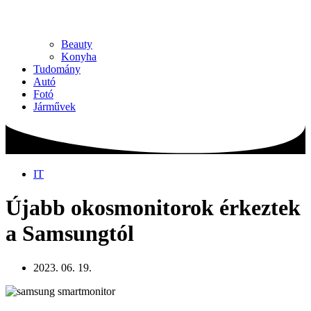
Beauty
Konyha
Tudomány
Autó
Fotó
Járművek
IT
Újabb okosmonitorok érkeztek
a Samsungtól
2023. 06. 19.