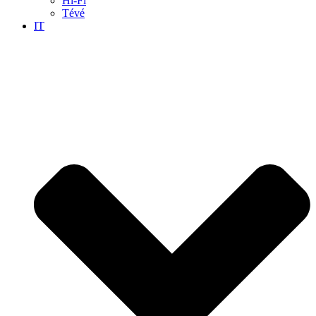
Hi-Fi
Tévé
IT