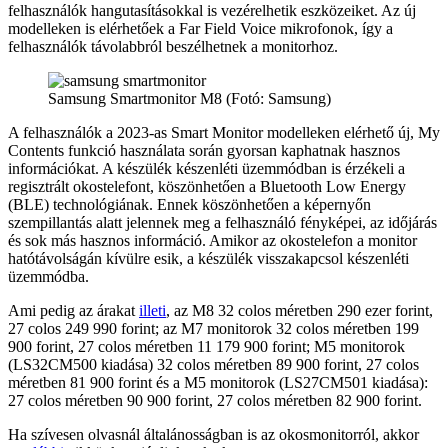
felhasználók hangutasításokkal is vezérelhetik eszközeiket. Az új
modelleken is elérhetőek a Far Field Voice mikrofonok, így a
felhasználók távolabbról beszélhetnek a monitorhoz.
Samsung Smartmonitor M8 (Fotó: Samsung)
A felhasználók a 2023-as Smart Monitor modelleken elérhető új, My
Contents funkció használata során gyorsan kaphatnak hasznos
információkat. A készülék készenléti üzemmódban is érzékeli a
regisztrált okostelefont, köszönhetően a Bluetooth Low Energy
(BLE) technológiának. Ennek köszönhetően a képernyőn
szempillantás alatt jelennek meg a felhasználó fényképei, az időjárás
és sok más hasznos információ. Amikor az okostelefon a monitor
hatótávolságán kívülre esik, a készülék visszakapcsol készenléti
üzemmódba.
Ami pedig az árakat
illeti
, az M8 32 colos méretben 290 ezer forint,
27 colos 249 990 forint; az M7 monitorok 32 colos méretben 199
900 forint, 27 colos méretben 11 179 900 forint; M5 monitorok
(LS32CM500 kiadása) 32 colos méretben 89 900 forint, 27 colos
méretben 81 900 forint és a M5 monitorok (LS27CM501 kiadása):
27 colos méretben 90 900 forint, 27 colos méretben 82 900 forint.
Ha szívesen olvasnál általánosságban is az okosmonitorról, akkor