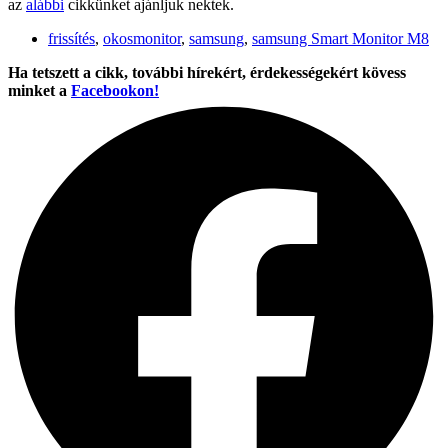
az
alábbi
cikkünket ajánljuk nektek.
frissítés
,
okosmonitor
,
samsung
,
samsung Smart Monitor M8
Ha tetszett a cikk, további hírekért, érdekességekért kövess
minket a
Facebookon!