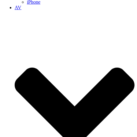
iPhone
AV