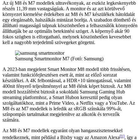
Az új M8 és M7 modellek ultravékonyak, az eszköz legkeskenyebb
részén 11,39 mm vastagságúak. A monitor és az azt körülvevő
környezet kiemelése érdekében az M8 és M7 készülékek hátoldalát
egy elegánsabb, halszálkás mintázat borítja. A szabadon dönthető és
állítható magasságú talpnak köszönhetően a felhasználók könnyedén
állíthatják be az optimális betekintési szöget. A képernyő akár 90
fokos szögben is elforgatható, melynek köszönhetően kevesebbet
kell a nagyobb terjedelmű szövegeket görgetni.
Samsung Smartmonitor M7 (Fotó: Samsung)
A 2023-ban megjelent Smart Monitor M8 modell több frissítésen,
valamint funkciófejlesztésen esett át, mint az előző sorozat
készülékei. A 4K felbontással, a HDR+10 támogatással, valamint
400nit fényerő teljesítménnyel az M8 élénk képet biztosít. Az M8
modell hozzáférést biztosít a sokoldalú Samsung Gaming Hub
streaming platformhoz, a Smart Hubon keresztül pedig olyan
szolgáltatókhoz, mint a Prime Video, a Netflix vagy a YouTube. Az
M8 és az M7 modellek is lefedik az sRGB színskála 99%-át,
színpompás tartalmakat megjelenítve az alkotók és tervezők
számára.
Az M8 és M7 modellek egyaránt olyan hangasszisztensekkel
[1]
rendelkeznek, mint például a Bixby vagy az Amazon Alexa
, így a