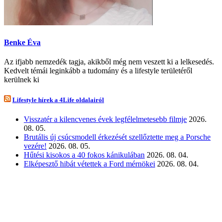
Benke Éva
Az ifjabb nemzedék tagja, akikből még nem veszett ki a lelkesedés.
Kedvelt témái leginkább a tudomány és a lifestyle területéről
kerülnek ki
Lifestyle hírek a 4Life oldalairól
Visszatér a kilencvenes évek legfélelmetesebb filmje
2026.
08. 05.
Brutális új csúcsmodell érkezését szellőztette meg a Porsche
vezére!
2026. 08. 05.
Hűtési kisokos a 40 fokos kánikulában
2026. 08. 04.
Elképesztő hibát vétettek a Ford mérnökei
2026. 08. 04.