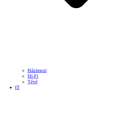
Házimozi
Hi-Fi
Tévé
IT