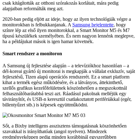
csak kitágították az otthoni szórakozás korlátait, mára pedig
alapjaiban reformálták meg azt.
2020-ban pedig eljött az ideje, hogy az ilyen technológiák végre a
monitorokban is felbukkanjanak. A
Samsung bejelentette
, hogy
színre lép az első ilyen monitorokkal, a Smart Monitor M5 és M7
típusú készülékek személyében. És nem nagyon lennénk meglepve,
ha a példájukat mások is igen hamar követnék.
Smart rendszer a monitoron
A Samsung új fejlesztése alapján – a televíziókhoz hasonlóan – a
dél-koreai gyártó új monitorai is megkapják a vállalat exkluzív, saját
fejlesztésű, Tizen alapú operációs rendszerét. Ez a smart platform
kihat a termék egész működésére, és a látványos, áttekinthető,
szellős grafikus kezelőfelületnek köszönhetően a megszokottnál
felhasználóbarátabbá teszi azt. Ráadásul pakolnak melléjük egy
távirányítót, és USB-n keresztül csatlakoztatott perifériákkal (egér,
billentyűzet stb.) is képesek együttműködni.
Sőt, a Bixby intelligens asszisztens támogatásnak köszönhetően
szavakkal is irányíthatóak (angol nyelven). Mindezek
eredményeképpen pedig minden korábbinál egyszerűbben