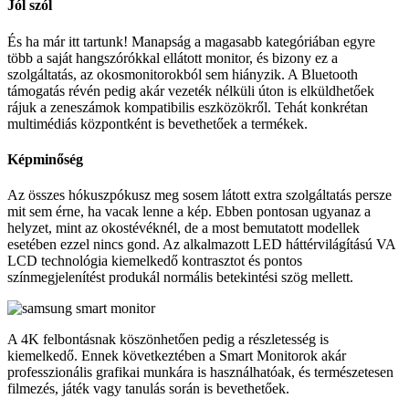
Jól szól
És ha már itt tartunk! Manapság a magasabb kategóriában egyre
több a saját hangszórókkal ellátott monitor, és bizony ez a
szolgáltatás, az okosmonitorokból sem hiányzik. A Bluetooth
támogatás révén pedig akár vezeték nélküli úton is elküldhetőek
rájuk a zeneszámok kompatibilis eszközökről. Tehát konkrétan
multimédiás központként is bevethetőek a termékek.
Képminőség
Az összes hókuszpókusz meg sosem látott extra szolgáltatás persze
mit sem érne, ha vacak lenne a kép. Ebben pontosan ugyanaz a
helyzet, mint az okostévéknél, de a most bemutatott modellek
esetében ezzel nincs gond. Az alkalmazott LED háttérvilágítású VA
LCD technológia kiemelkedő kontrasztot és pontos
színmegjelenítést produkál normális betekintési szög mellett.
A 4K felbontásnak köszönhetően pedig a részletesség is
kiemelkedő. Ennek következtében a Smart Monitorok akár
professzionális grafikai munkára is használhatóak, és természetesen
filmezés, játék vagy tanulás során is bevethetőek.