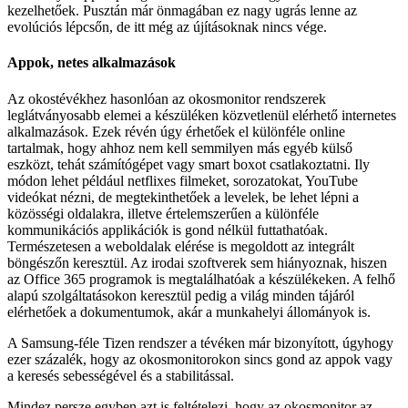
kezelhetőek. Pusztán már önmagában ez nagy ugrás lenne az
evolúciós lépcsőn, de itt még az újításoknak nincs vége.
Appok, netes alkalmazások
Az okostévékhez hasonlóan az okosmonitor rendszerek
leglátványosabb elemei a készüléken közvetlenül elérhető internetes
alkalmazások. Ezek révén úgy érhetőek el különféle online
tartalmak, hogy ahhoz nem kell semmilyen más egyéb külső
eszközt, tehát számítógépet vagy smart boxot csatlakoztatni. Ily
módon lehet például netflixes filmeket, sorozatokat, YouTube
videókat nézni, de megtekinthetőek a levelek, be lehet lépni a
közösségi oldalakra, illetve értelemszerűen a különféle
kommunikációs applikációk is gond nélkül futtathatóak.
Természetesen a weboldalak elérése is megoldott az integrált
böngészőn keresztül. Az irodai szoftverek sem hiányoznak, hiszen
az Office 365 programok is megtalálhatóak a készülékeken. A felhő
alapú szolgáltatásokon keresztül pedig a világ minden tájáról
elérhetőek a dokumentumok, akár a munkahelyi állományok is.
A Samsung-féle Tizen rendszer a tévéken már bizonyított, úgyhogy
ezer százalék, hogy az okosmonitorokon sincs gond az appok vagy
a keresés sebességével és a stabilitással.
Mindez persze egyben azt is feltételezi, hogy az okosmonitor az