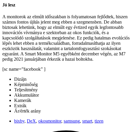
Jó lesz
A monitorok az elmúlt időszakban is folyamatosan fejlődtek, hiszen
számos fontos újítás jelent meg ebben a szegmensben. De abban
biztosak lehetünk, hogy az elmúlt egy évtized egyik legfontosabb
innovációs vívmánya e szektorban az okos funkciók, és a
kapcsolódó szolgáltatások megjelenése. Ez pedig hatalmas evolúciós
lépés lehet ebben a termékcsaládban, forradalmasíthatja az ilyen
eszközök használatát, valamint a tartalomfogyasztási szokásokat
egyaránt. A Smart Monitor M5 egyébként december végén, az M7
pedig 2021 januárjában érkezik a hazai boltokba.
[sc name=”facebook” ]
Dizájn
Képminőség
Teljesítmény
Akkumulátor
Kamerák
Extrák
Ár/érték arány
bixby
,
DeX
,
okosmonitor
,
samsung
,
smart
,
tizen