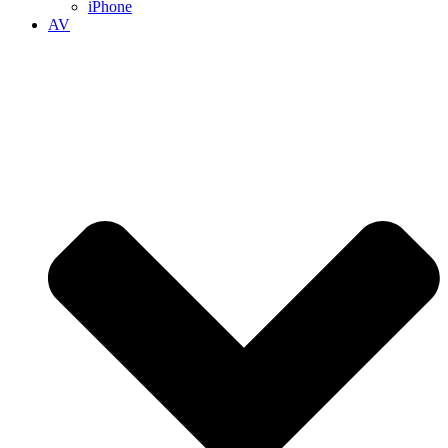
iPhone
AV