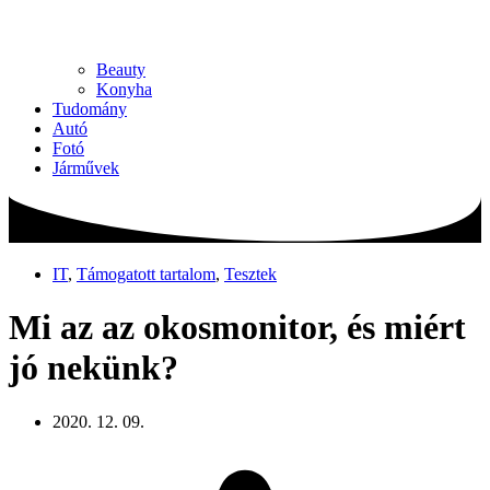
Beauty
Konyha
Tudomány
Autó
Fotó
Járművek
IT
,
Támogatott tartalom
,
Tesztek
Mi az az okosmonitor, és miért
jó nekünk?
2020. 12. 09.