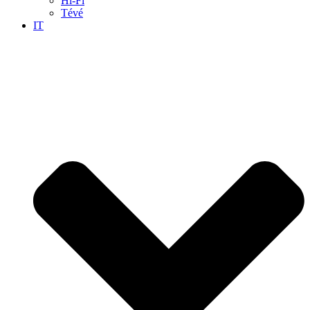
Hi-Fi
Tévé
IT