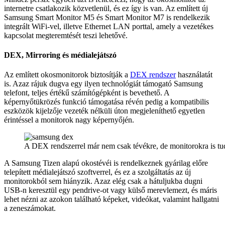
internetre csatlakozik közvetlenül, és ez így is van. Az említett új
Samsung Smart Monitor M5 és Smart Monitor M7 is rendelkezik
integrált WiFi-vel, illetve Ethernet LAN porttal, amely a vezetékes
kapcsolat megteremtését teszi lehetővé.
DEX, Mirroring és médialejátszó
Az említett okosmonitorok biztosítják a
DEX rendszer
használatát
is. Azaz rájuk dugva egy ilyen technológiát támogató Samsung
telefont, teljes értékű számítógépként is bevethető. A
képernyőtükrözés funkció támogatása révén pedig a kompatibilis
eszközök kijelzője vezeték nélküli úton megjeleníthető egyetlen
érintéssel a monitorok nagy képernyőjén.
A DEX rendszerrel már nem csak tévékre, de monitorokra is tu
A Samsung Tizen alapú okostévéi is rendelkeznek gyárilag előre
telepített médialejátszó szoftverrel, és ez a szolgáltatás az új
monitorokból sem hiányzik. Azaz elég csak a hátuljukba dugni
USB-n keresztül egy pendrive-ot vagy külső merevlemezt, és máris
lehet nézni az azokon található képeket, videókat, valamint hallgatni
a zeneszámokat.