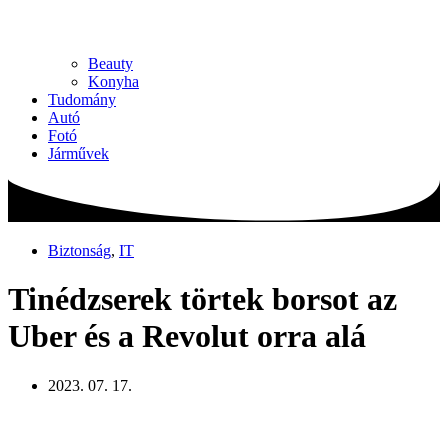
Beauty
Konyha
Tudomány
Autó
Fotó
Járművek
Biztonság
,
IT
Tinédzserek törtek borsot az
Uber és a Revolut orra alá
2023. 07. 17.