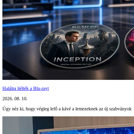
Halálra ítélték a Blu-rayt
2026. 08. 10.
Úgy néz ki, hogy végleg lefő a kávé a lemezeknek az új szabványok