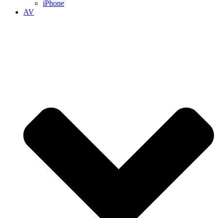
iPhone
AV