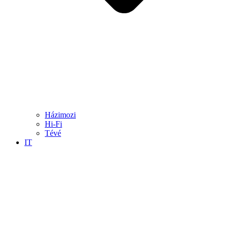
Házimozi
Hi-Fi
Tévé
IT