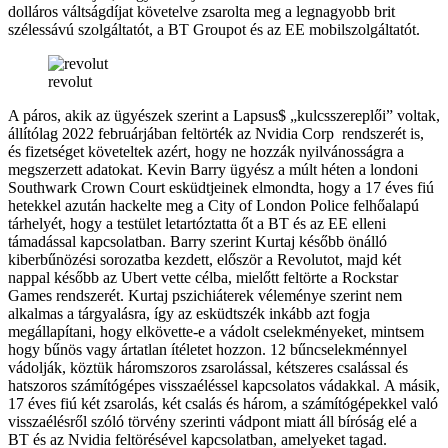
dolláros váltságdíjat követelve zsarolta meg a legnagyobb brit
szélessávú szolgáltatót, a BT Groupot és az EE mobilszolgáltatót.
revolut
A páros, akik az ügyészek szerint a Lapsus$ „kulcsszereplői” voltak,
állítólag 2022 februárjában feltörték az Nvidia Corp rendszerét is,
és fizetséget követeltek azért, hogy ne hozzák nyilvánosságra a
megszerzett adatokat. Kevin Barry ügyész a múlt héten a londoni
Southwark Crown Court esküdtjeinek elmondta, hogy a 17 éves fiú
hetekkel azután hackelte meg a City of London Police felhőalapú
tárhelyét, hogy a testület letartóztatta őt a BT és az EE elleni
támadással kapcsolatban. Barry szerint Kurtaj később önálló
kiberbűnözési sorozatba kezdett, először a Revolutot, majd két
nappal később az Ubert vette célba, mielőtt feltörte a Rockstar
Games rendszerét. Kurtaj pszichiáterek véleménye szerint nem
alkalmas a tárgyalásra, így az esküdtszék inkább azt fogja
megállapítani, hogy elkövette-e a vádolt cselekményeket, mintsem
hogy bűnös vagy ártatlan ítéletet hozzon. 12 bűncselekménnyel
vádolják, köztük háromszoros zsarolással, kétszeres csalással és
hatszoros számítógépes visszaéléssel kapcsolatos vádakkal. A másik,
17 éves fiú két zsarolás, két csalás és három, a számítógépekkel való
visszaélésről szóló törvény szerinti vádpont miatt áll bíróság elé a
BT és az Nvidia feltörésével kapcsolatban, amelyeket tagad.