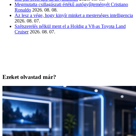
Megmutatta csillagászati értékű autógyűjteményét Cristiano
Ronaldo
2026. 08. 08.
Az lesz a vége, hogy kinyír minket a mesterséges intelligencia
2026. 08. 07.
Szétszerelés nélkül ment el a Holdig a V8-as Toyota Land
Cruiser
2026. 08. 07.
Ezeket olvastad már?