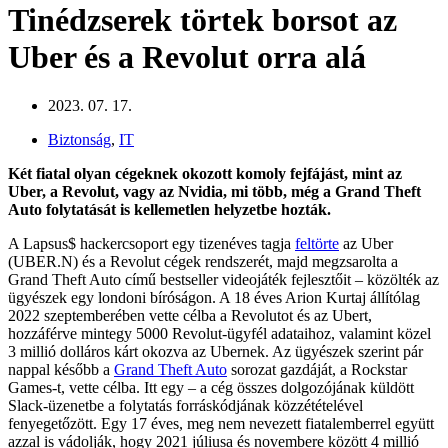
Tinédzserek törtek borsot az
Uber és a Revolut orra alá
2023. 07. 17.
Biztonság
,
IT
Két fiatal olyan cégeknek okozott komoly fejfájást, mint az
Uber, a Revolut, vagy az Nvidia, mi több, még a Grand Theft
Auto folytatását is kellemetlen helyzetbe hozták.
A Lapsus$ hackercsoport egy tizenéves tagja
feltörte
az Uber
(UBER.N) és a Revolut cégek rendszerét, majd megzsarolta a
Grand Theft Auto című bestseller videojáték fejlesztőit – közölték az
ügyészek egy londoni bíróságon. A 18 éves Arion Kurtaj állítólag
2022 szeptemberében vette célba a Revolutot és az Ubert,
hozzáférve mintegy 5000 Revolut-ügyfél adataihoz, valamint közel
3 millió dolláros kárt okozva az Ubernek. Az ügyészek szerint pár
nappal később a
Grand Theft Auto
sorozat gazdáját, a Rockstar
Games-t, vette célba. Itt egy – a cég összes dolgozójának küldött
Slack-üzenetbe a folytatás forráskódjának közzétételével
fenyegetőzött. Egy 17 éves, meg nem nevezett fiatalemberrel együtt
azzal is vádolják, hogy 2021 júliusa és novembere között 4 millió