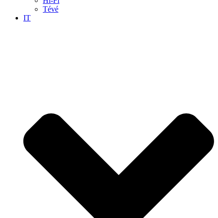
Hi-Fi
Tévé
IT