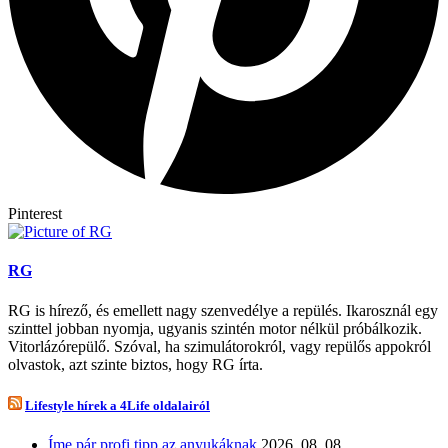
Pinterest
RG
RG is hírező, és emellett nagy szenvedélye a repülés. Ikarosznál egy
szinttel jobban nyomja, ugyanis szintén motor nélkül próbálkozik.
Vitorlázórepülő. Szóval, ha szimulátorokról, vagy repülős appokról
olvastok, azt szinte biztos, hogy RG írta.
Lifestyle hírek a 4Life oldalairól
Íme pár profi tipp az anyukáknak
2026. 08. 08.