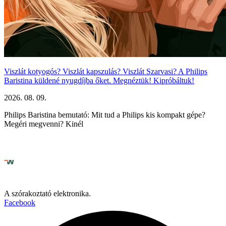
Viszlát kotyogós? Viszlát kapszulás? Viszlát Szarvasi? A Philips
Baristina küldené nyugdíjba őket. Megnéztük! Kipróbáltuk!
2026. 08. 09.
Philips Baristina bemutató: Mit tud a Philips kis kompakt gépe?
Megéri megvenni? Kinél
A szórakoztató elektronika.
Facebook