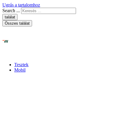
Ugrás a tartalomhoz
Search ...
találat
Összes találat
Tesztek
Mobil