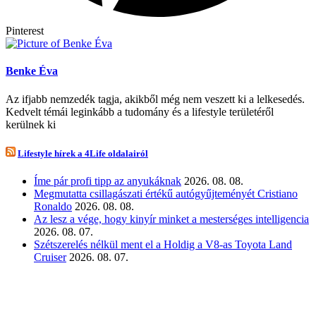
Pinterest
Benke Éva
Az ifjabb nemzedék tagja, akikből még nem veszett ki a lelkesedés.
Kedvelt témái leginkább a tudomány és a lifestyle területéről
kerülnek ki
Lifestyle hírek a 4Life oldalairól
Íme pár profi tipp az anyukáknak
2026. 08. 08.
Megmutatta csillagászati értékű autógyűjteményét Cristiano
Ronaldo
2026. 08. 08.
Az lesz a vége, hogy kinyír minket a mesterséges intelligencia
2026. 08. 07.
Szétszerelés nélkül ment el a Holdig a V8-as Toyota Land
Cruiser
2026. 08. 07.