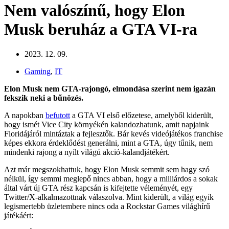
Nem valószínű, hogy Elon
Musk beruház a GTA VI-ra
2023. 12. 09.
Gaming
,
IT
Elon Musk nem GTA-rajongó, elmondása szerint nem igazán
fekszik neki a bűnözés.
A napokban
befutott
a GTA VI első előzetese, amelyből kiderült,
hogy ismét Vice City környékén kalandozhatunk, amit napjaink
Floridájáról mintáztak a fejlesztők. Bár kevés videójátékos franchise
képes ekkora érdeklődést generálni, mint a GTA, úgy tűnik, nem
mindenki rajong a nyílt világú akció-kalandjátékért.
Azt már megszokhattuk, hogy Elon Musk semmit sem hagy szó
nélkül, így semmi meglepő nincs abban, hogy a milliárdos a sokak
által várt új GTA rész kapcsán is kifejtette véleményét, egy
Twitter/X-alkalmazottnak válaszolva. Mint kiderült, a világ egyik
legismertebb üzletembere nincs oda a Rockstar Games világhírű
játékáért: