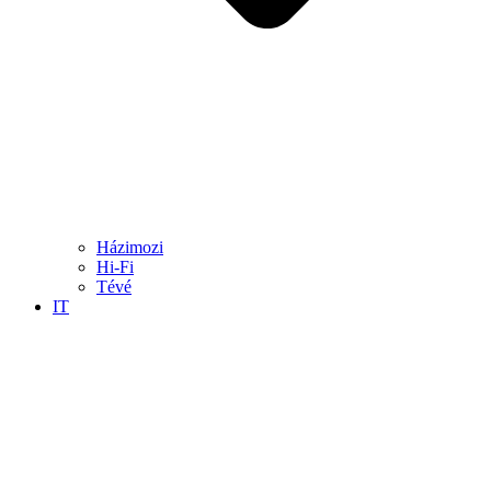
Házimozi
Hi-Fi
Tévé
IT