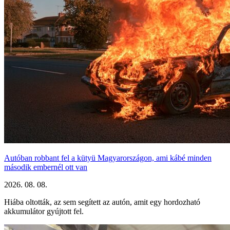
Autóban robbant fel a kütyü Magyarországon, ami kábé minden
második embernél ott van
2026. 08. 08.
Hiába oltották, az sem segített az autón, amit egy hordozható
akkumulátor gyújtott fel.