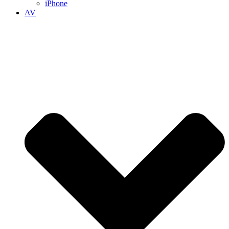
iPhone
AV