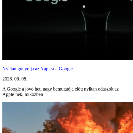
Nyíltan gúnyolja az Apple-t a Google
2026. 08. 08.
A Google a jövő heti nagy bemutatója előtt nyíltan odaszólt az
Apple-nek, miközben