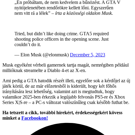
„Én próbáltam, de nem kedvelem a bűnözést. A GTA V
nyitójelenetében rendőrökre kellett lőni. Egyszerűen
nem vitt rá a lélek” –
írta a közösségi oldalon Musk.
Tried, but didn’t like doing crime. GTA5 required
shooting police officers in the opening scene. Just
couldn’t do it.
— Elon Musk (@elonmusk)
December 5, 2023
Musk egyéként vérbeli gamernek tartja magát, nemrégiben például
millióknak streamelte a Diablo 4-et az X-en.
Ami pedig a GTA hatodik részét illeti, egyelőre sok a kérdőjel az új
játék körül, de az már előzetesből is kiderült, hogy két főhős
irányítására lesz lehetőség, valamint azt is megtudtuk, hogy
valamikor 2025-ben érkezik a legújabb felvonás PS5-re és Xbox
Series X|S-re – a PC-s változat valószínűleg csak később futhat be.
Ha tetszett a cikk, további hírekért, érdekességekért kövess
minket a
Facebookon!