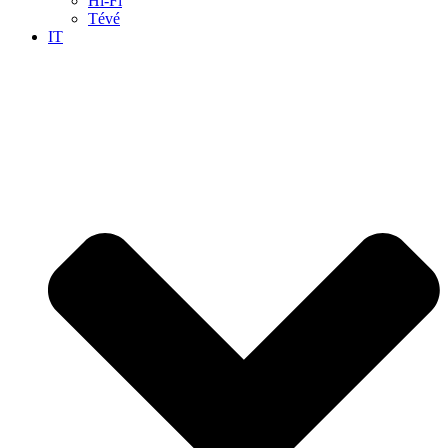
Hi-Fi
Tévé
IT