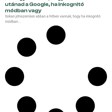
utánad a Google, ha inkognitó
módban vagy
Sokan jóhiszeműen abban a hitben vannak, hogy ha inkognitó
módban