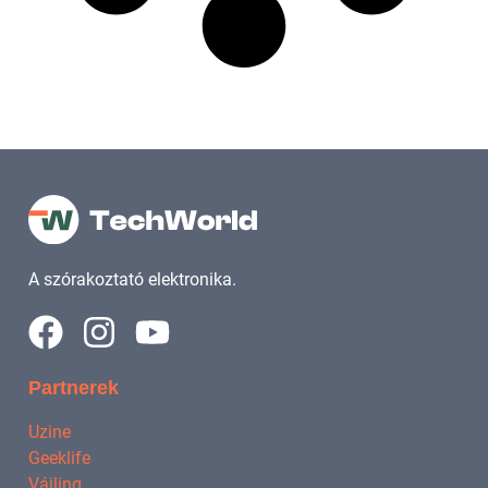
A szórakoztató elektronika.
Partnerek
Uzine
Geeklife
Vájling