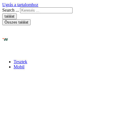
Ugrás a tartalomhoz
Search ...
találat
Összes találat
Tesztek
Mobil