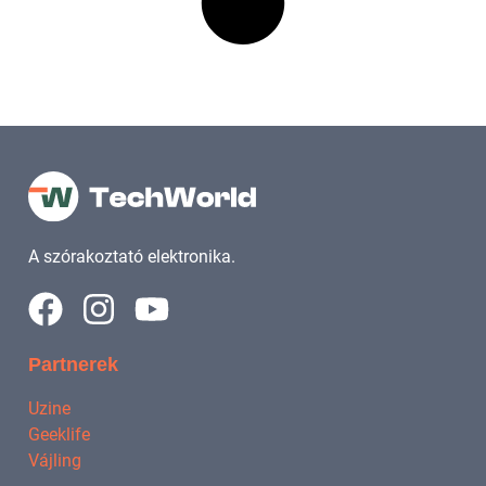
A szórakoztató elektronika.
Partnerek
Uzine
Geeklife
Vájling