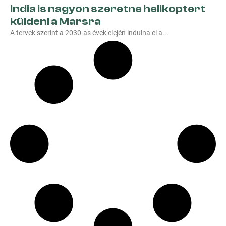
India is nagyon szeretne helikoptert
küldeni a Marsra
A tervek szerint a 2030-as évek elején indulna el a