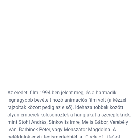
Az eredeti film 1994-ben jelent meg, és a harmadik
legnagyobb bevételt hozó animációs film volt (a kézzel
rajzoltak között pedig az első). Idehaza többek között
olyan emberek kölcsönözték a hangjukat a szereplőknek,
mint Stohl András, Sinkovits Imre, Melis Gábor, Verebély
Iván, Barbinek Péter, vagy Menszátor Magdolna. A
betétdalok egyik legismertebbjét, a „Circle of Life”-ot