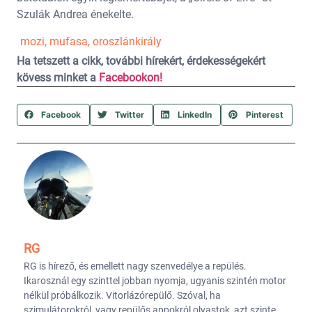
Szulák Andrea énekelte.
mozi
,
mufasa
,
oroszlánkirály
Ha tetszett a cikk, további hírekért, érdekességekért
kövess minket a
Facebookon!
Facebook
Twitter
LinkedIn
Pinterest
RG
RG is hírező, és emellett nagy szenvedélye a repülés.
Ikarosznál egy szinttel jobban nyomja, ugyanis szintén motor
nélkül próbálkozik. Vitorlázórepülő. Szóval, ha
szimulátorokról, vagy repülős appokról olvastok, azt szinte