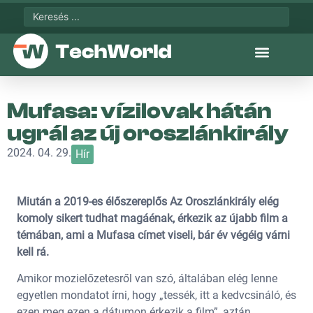
Mufasa: vízilovak hátán
ugrál az új oroszlánkirály
2024. 04. 29.
Hír
Miután a 2019-es élőszereplős Az Oroszlánkirály elég
komoly sikert tudhat magáénak, érkezik az újabb film a
témában, ami a Mufasa címet viseli, bár év végéig várni
kell rá.
Amikor mozielőzetesről van szó, általában elég lenne
egyetlen mondatot írni, hogy „tessék, itt a kedvcsináló, és
ezen meg ezen a dátumon érkezik a film”, aztán