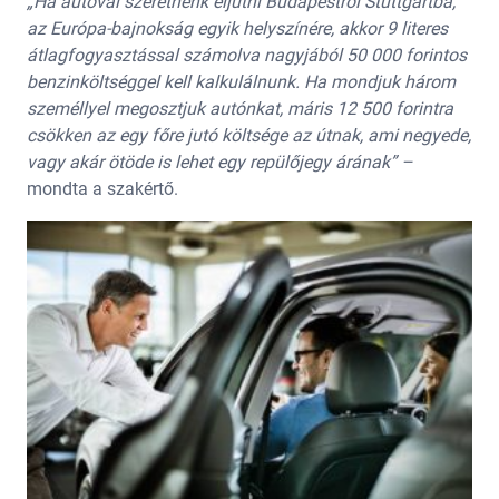
„Ha autóval szeretnénk eljutni Budapestről Stuttgartba,
az Európa-bajnokság egyik helyszínére, akkor 9 literes
átlagfogyasztással számolva nagyjából 50 000 forintos
benzinköltséggel kell kalkulálnunk. Ha mondjuk három
személlyel megosztjuk autónkat, máris 12 500 forintra
csökken az egy főre jutó költsége az útnak, ami negyede,
vagy akár ötöde is lehet egy repülőjegy árának” –
mondta a szakértő.