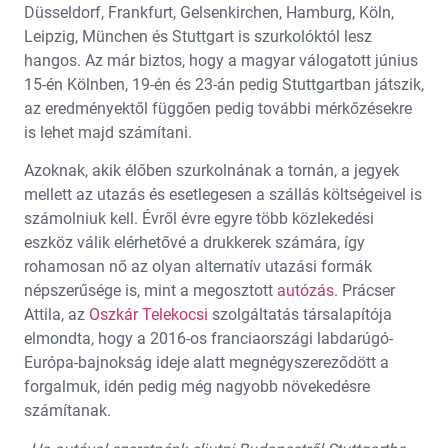
Düsseldorf, Frankfurt, Gelsenkirchen, Hamburg, Köln,
Leipzig, München és Stuttgart is szurkolóktól lesz
hangos. Az már biztos, hogy a magyar válogatott június
15-én Kölnben, 19-én és 23-án pedig Stuttgartban játszik,
az eredményektől függően pedig további mérkőzésekre
is lehet majd számítani.
Azoknak, akik élőben szurkolnának a tornán, a jegyek
mellett az utazás és esetlegesen a szállás költségeivel is
számolniuk kell. Évről évre egyre több közlekedési
eszköz válik elérhetővé a drukkerek számára, így
rohamosan nő az olyan alternatív utazási formák
népszerűsége is, mint a megosztott
autózás
. Prácser
Attila, az
Oszkár Telekocsi
szolgáltatás társalapítója
elmondta, hogy a 2016-os franciaországi labdarúgó-
Európa-bajnokság ideje alatt megnégyszereződött a
forgalmuk, idén pedig még nagyobb növekedésre
számítanak.