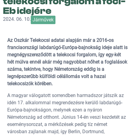
telekocsi forgalom a foci-
Eb idejére
2024. 06. 10.
Járművek
Az Oszkár Telekocsi adatai alapján már a 2016-os
franciaországi labdarúgó-Európa-bajnokság ideje alatt is
megnégyszereződött a telekocsi forgalom, így egy-két
hét múlva ennél akár még nagyobbat nőhet a foglalások
száma, tekintve, hogy Németország eddig is a
legnépszerűbb külföldi célállomás volt a hazai
telekocsizók körében.
A magyar válogatott sorrendben harmadszor játszik az
idén 17. alkalommal megrendezésre kerülő labdarúgó-
Európa-bajnokságon, melynek ezen a nyáron
Németország ad otthont. Június 14-én veszi kezdetét az
eseménysorozat, a mérkőzések pedig tíz német
városban zajlanak majd, így Berlin, Dortmund,