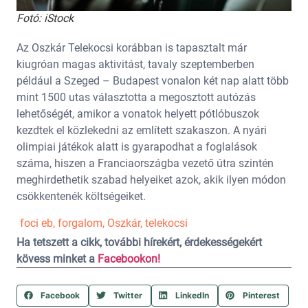
Fotó: iStock
Az Oszkár Telekocsi korábban is tapasztalt már
kiugróan magas aktivitást, tavaly szeptemberben
például a Szeged – Budapest vonalon két nap alatt több
mint 1500 utas választotta a megosztott autózás
lehetőségét, amikor a vonatok helyett pótlóbuszok
kezdtek el közlekedni az említett szakaszon. A nyári
olimpiai játékok alatt is gyarapodhat a foglalások
száma, hiszen a Franciaországba vezető útra szintén
meghirdethetik szabad helyeiket azok, akik ilyen módon
csökkentenék költségeiket.
foci eb
,
forgalom
,
Oszkár
,
telekocsi
Ha tetszett a cikk, további hírekért, érdekességekért
kövess minket a
Facebookon!
Facebook
Twitter
LinkedIn
Pinterest