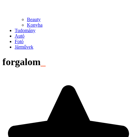
Beauty
Konyha
Tudomány
Autó
Fotó
Járművek
forgalom
_