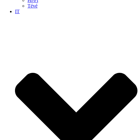
Hi-Fi
Tévé
IT