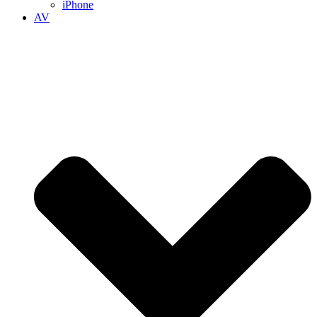
iPhone
AV