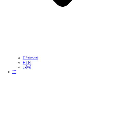
Házimozi
Hi-Fi
Tévé
IT