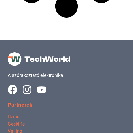
A szórakoztató elektronika.
Partnerek
Uzine
Geeklife
Vájling