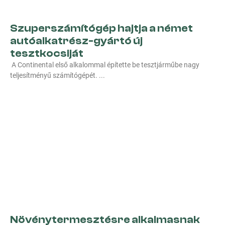
Szuperszámítógép hajtja a német
autóalkatrész-gyártó új
tesztkocsiját
A Continental első alkalommal építette be tesztjárműbe nagy
teljesítményű számítógépét.
Növénytermesztésre alkalmasnak