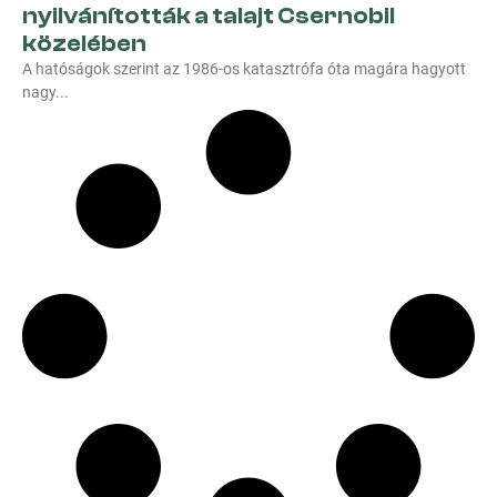
nyilvánították a talajt Csernobil
közelében
A hatóságok szerint az 1986-os katasztrófa óta magára hagyott
nagy