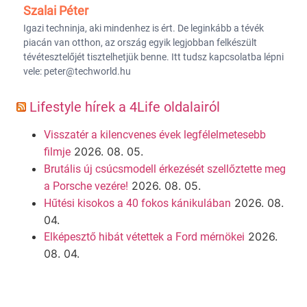
Szalai Péter
Igazi techninja, aki mindenhez is ért. De leginkább a tévék
piacán van otthon, az ország egyik legjobban felkészült
tévétesztelőjét tisztelhetjük benne. Itt tudsz kapcsolatba lépni
vele: peter@techworld.hu
Lifestyle hírek a 4Life oldalairól
Visszatér a kilencvenes évek legfélelmetesebb
2026. 08. 05.
filmje
Brutális új csúcsmodell érkezését szellőztette meg
2026. 08. 05.
a Porsche vezére!
2026. 08.
Hűtési kisokos a 40 fokos kánikulában
04.
2026.
Elképesztő hibát vétettek a Ford mérnökei
08. 04.