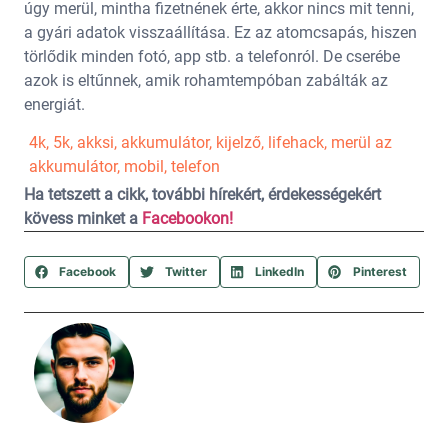
úgy merül, mintha fizetnének érte, akkor nincs mit tenni,
a gyári adatok visszaállítása. Ez az atomcsapás, hiszen
törlődik minden fotó, app stb. a telefonról. De cserébe
azok is eltűnnek, amik rohamtempóban zabálták az
energiát.
4k
,
5k
,
akksi
,
akkumulátor
,
kijelző
,
lifehack
,
merül az
akkumulátor
,
mobil
,
telefon
Ha tetszett a cikk, további hírekért, érdekességekért
kövess minket a
Facebookon!
Facebook
Twitter
LinkedIn
Pinterest