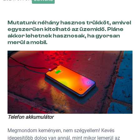
Mutatunk néhány hasznos trükköt, amivel
egyszerűen kitolható az üzemidő. Pláne
akkor lehetnek hasznosak, ha gyorsan
merül a mobil.
Telefon akkumulátor
Megmondom keményen, nem szégyellem! Kevés
idegesítőbb dolog van annál, mint mikor lemerül az