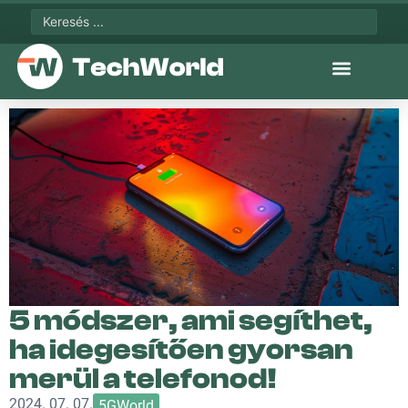
5 módszer, ami segíthet,
ha idegesítően gyorsan
merül a telefonod!
2024. 07. 07.
5GWorld