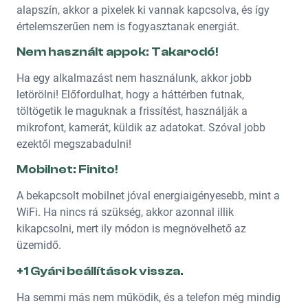
alapszín, akkor a pixelek ki vannak kapcsolva, és így
értelemszerűen nem is fogyasztanak energiát.
Nem használt appok: Takarodó!
Ha egy alkalmazást nem használunk, akkor jobb
letörölni! Előfordulhat, hogy a háttérben futnak,
töltögetik le maguknak a frissítést, használják a
mikrofont, kamerát, küldik az adatokat. Szóval jobb
ezektől megszabadulni!
Mobilnet: Finito!
A bekapcsolt mobilnet jóval energiaigényesebb, mint a
WiFi. Ha nincs rá szükség, akkor azonnal illik
kikapcsolni, mert ily módon is megnövelhető az
üzemidő.
+1 Gyári beállítások vissza.
Ha semmi más nem működik, és a telefon még mindig