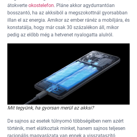
átokverte
okostelefon
. Pláne akkor agydurrantóan
bosszantó, ha az akksiból a megszokottnál gyorsabban
illan el az energia. Amikor az ember ránéz a mobiljára, és
konstatálja, hogy már csak 30 százalékon áll, mikor
pedig az előbb még a hetvenet nyalogatta alulról.
Mit tegyünk, ha gyorsan merül az akksi?
De sajnos az esetek túlnyomó többségében nem azért
történik, mert elátkoztak minket, hanem sajnos teljesen
racionális magyarázata van ennek a visszataszító