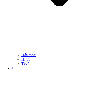
Házimozi
Hi-Fi
Tévé
IT