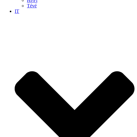
Hi-Fi
Tévé
IT