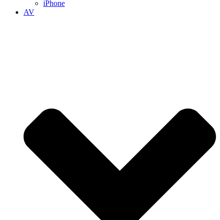
iPhone
AV