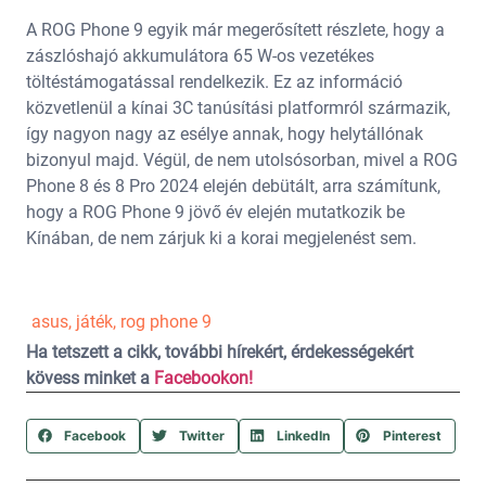
A ROG Phone 9 egyik már megerősített részlete, hogy a
zászlóshajó akkumulátora 65 W-os vezetékes
töltéstámogatással rendelkezik. Ez az információ
közvetlenül a kínai 3C tanúsítási platformról származik,
így nagyon nagy az esélye annak, hogy helytállónak
bizonyul majd. Végül, de nem utolsósorban, mivel a ROG
Phone 8 és 8 Pro 2024 elején debütált, arra számítunk,
hogy a ROG Phone 9 jövő év elején mutatkozik be
Kínában, de nem zárjuk ki a korai megjelenést sem.
asus
,
játék
,
rog phone 9
Ha tetszett a cikk, további hírekért, érdekességekért
kövess minket a
Facebookon!
Facebook
Twitter
LinkedIn
Pinterest