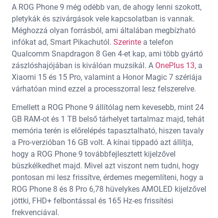
A ROG Phone 9 még odébb van, de ahogy lenni szokott,
pletykák és szivárgások vele kapcsolatban is vannak.
Méghozzá olyan forrásból, ami általában megbízható
infókat ad, Smart Pikachutól.
Szerinte
a telefon
Qualcomm Snapdragon 8 Gen 4-et kap, ami több gyártó
zászlóshajójában is kiválóan muzsikál. A
OnePlus 13
, a
Xiaomi 15 és 15 Pro, valamint a Honor Magic 7 szériája
várhatóan mind ezzel a processzorral lesz felszerelve.
Emellett a ROG Phone 9 állítólag nem kevesebb, mint 24
GB RAM-ot és 1 TB belső tárhelyet tartalmaz majd, tehát
memória terén is előrelépés tapasztalható, hiszen tavaly
a Pro-verzióban 16 GB volt. A kínai tippadó azt állítja,
hogy a ROG Phone 9 továbbfejlesztett kijelzővel
büszkélkedhet majd. Mivel azt viszont nem tudni, hogy
pontosan mi lesz frissítve, érdemes megemlíteni, hogy a
ROG Phone 8 és 8 Pro 6,78 hüvelykes AMOLED kijelzővel
jöttki, FHD+ felbontással és 165 Hz-es frissítési
frekvenciával.