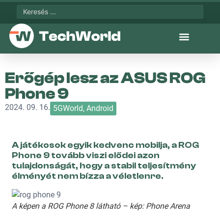
Erőgép lesz az ASUS ROG
Phone 9
2024. 09. 16.
5GWorld
,
Android
A játékosok egyik kedvenc mobilja, a ROG
Phone 9 tovább viszi elődei azon
tulajdonságát, hogy a stabil teljesítmény
élményét nem bízza a véletlenre.
A képen a ROG Phone 8 látható – kép: Phone Arena