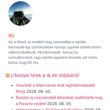
RG
RG is hírező, és emellett nagy szenvedélye a repülés.
Ikarosznál egy szinttel jobban nyomja, ugyanis szintén motor
nélkül próbálkozik. Vitorlázórepülő. Szóval, ha
szimulátorokról, vagy repülős appokról olvastok, azt szinte
biztos, hogy RG írta.
Lifestyle hírek a 4Life oldalairól
Visszatér a kilencvenes évek legfélelmetesebb
2026. 08. 05.
filmje
Brutális új csúcsmodell érkezését szellőztette meg
2026. 08. 05.
a Porsche vezére!
2026. 08.
Hűtési kisokos a 40 fokos kánikulában