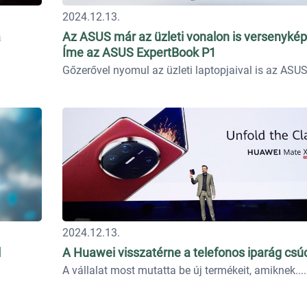
2024.12.13.
a
Az ASUS már az üzleti vonalon is versenykép
Íme az ASUS ExpertBook P1
Gőzerővel nyomul az üzleti laptopjaival is az ASUS.
2024.12.13.
l
A Huawei visszatérne a telefonos iparág csú
A vállalat most mutatta be új termékeit, amiknek...