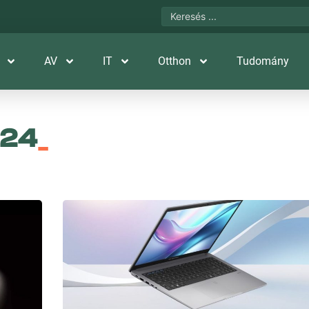
AV
IT
Otthon
Tudomány
024
_