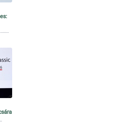
es:
...
csára