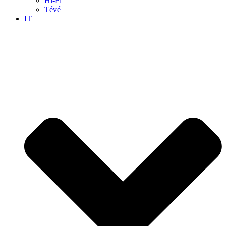
Hi-Fi
Tévé
IT