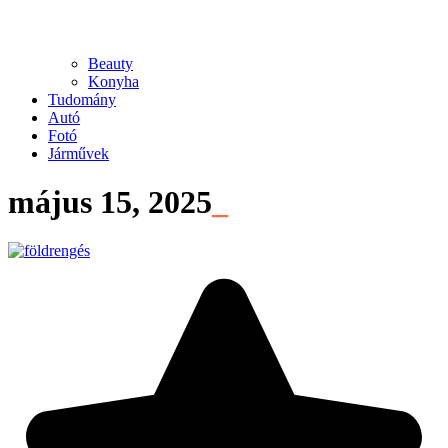
Beauty
Konyha
Tudomány
Autó
Fotó
Járművek
május 15, 2025
_