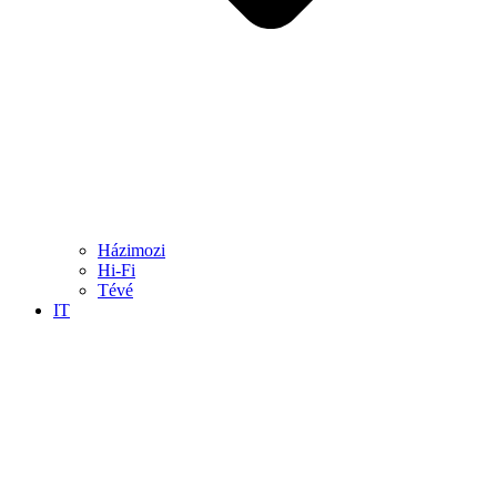
Házimozi
Hi-Fi
Tévé
IT