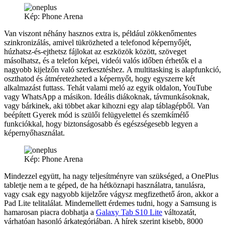
Kép: Phone Arena
Van viszont néhány hasznos extra is, például zökkenőmentes
szinkronizálás, amivel tükrözheted a telefonod képernyőjét,
húzhatsz-és-ejthetsz fájlokat az eszközök között, szöveget
másolhatsz, és a telefon képei, videói valós időben érhetők el a
nagyobb kijelzőn való szerkesztéshez. A multitasking is alapfunkció,
oszthatod és átméretezheted a képernyőt, hogy egyszerre két
alkalmazást futtass. Tehát valami meló az egyik oldalon, YouTube
vagy WhatsApp a másikon. Ideális diákoknak, távmunkásoknak,
vagy bárkinek, aki többet akar kihozni egy alap táblagépből. Van
beépített Gyerek mód is szülői felügyelettel és szemkímélő
funkciókkal, hogy biztonságosabb és egészségesebb legyen a
képernyőhasználat.
Kép: Phone Arena
Mindezzel együtt, ha nagy teljesítményre van szükséged, a OnePlus
tabletje nem a te géped, de ha hétköznapi használatra, tanulásra,
vagy csak egy nagyobb kijelzőre vágysz megfizethető áron, akkor a
Pad Lite telitalálat. Mindemellett érdemes tudni, hogy a Samsung is
hamarosan piacra dobhatja a
Galaxy Tab S10 Lite
változatát,
várhatóan hasonló árkategóriában. A hírek szerint kisebb, 8000