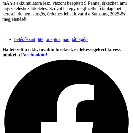
mAh-s akkumulátora lesz, viszont beépített S Pennel érkezhet, ami
jegyzeteléshez tökéletes. Szóval ha egy megfizethető táblagépet
keresel, de nem sürgős, érdemes lehet kivárni a Samsung 2025-ös
megjelenését.
belépőszint
,
lite
,
oneplus
,
pad
,
táblagép
Ha tetszett a cikk, további hírekért, érdekességekért kövess
minket a
Facebookon!