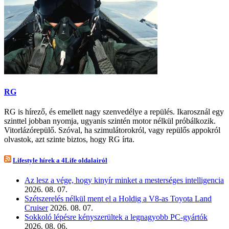
RG
RG is hírező, és emellett nagy szenvedélye a repülés. Ikarosznál egy
szinttel jobban nyomja, ugyanis szintén motor nélkül próbálkozik.
Vitorlázórepülő. Szóval, ha szimulátorokról, vagy repülős appokról
olvastok, azt szinte biztos, hogy RG írta.
Lifestyle hírek a 4Life oldalairól
Az lesz a vége, hogy kinyír minket a mesterséges intelligencia
2026. 08. 07.
Szétszerelés nélkül ment el a Holdig a V8-as Toyota Land
Cruiser
2026. 08. 07.
Sokkoló lépésre kényszerültek a legnagyobb PC-gyártók
2026. 08. 06.