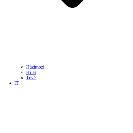
Házimozi
Hi-Fi
Tévé
IT