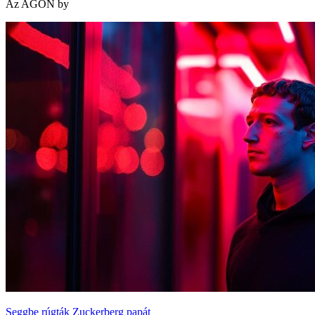
Az AGON by
Seggbe rúgták Zuckerberg papát