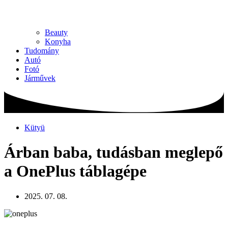
Beauty
Konyha
Tudomány
Autó
Fotó
Járművek
Kütyü
Árban baba, tudásban meglepő
a OnePlus táblagépe
2025. 07. 08.