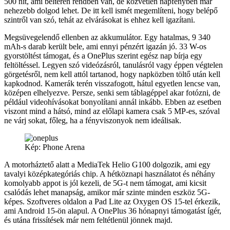
500 nit, ami beltéren rendben van, de közvetlen napfényben már
nehezebb dolgod lehet. De itt kell ismét megemlíteni, hogy belépő
szintről van szó, tehát az elvárásokat is ehhez kell igazítani.
Megsüvegelendő ellenben az akkumulátor. Egy hatalmas, 9 340
mAh-s darab került bele, ami ennyi pénzért igazán jó. 33 W-os
gyorstöltést támogat, és a OnePlus szerint egész nap bírja egy
feltöltéssel. Legyen szó videózásról, tanulásról vagy éppen végtelen
görgetésről, nem kell attól tartanod, hogy napközben töltő után kell
kapkodnod. Kamerák terén visszafogott, hátul egyetlen lencse van,
középen elhelyezve. Persze, senki sem táblagéppel akar fotózni, de
például videohívásokat bonyolítani annál inkább. Ebben az esetben
viszont mind a hátsó, mind az előlapi kamera csak 5 MP-es, szóval
ne várj sokat, főleg, ha a fényviszonyok nem ideálisak.
Kép: Phone Arena
A motorháztető alatt a MediaTek Helio G100 dolgozik, ami egy
tavalyi középkategóriás chip. A hétköznapi használatot és néhány
komolyabb appot is jól kezeli, de 5G-t nem támogat, ami kicsit
csalódás lehet manapság, amikor már szinte minden eszköz 5G-
képes. Szoftveres oldalon a Pad Lite az Oxygen OS 15-tel érkezik,
ami Android 15-ön alapul. A OnePlus 36 hónapnyi támogatást ígér,
és utána frissítések már nem feltétlenül jönnek majd.