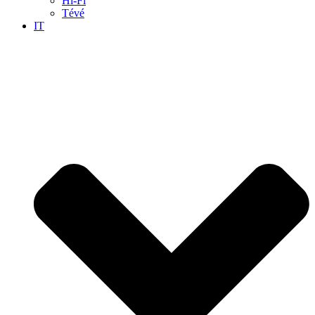
Hi-Fi
Tévé
IT