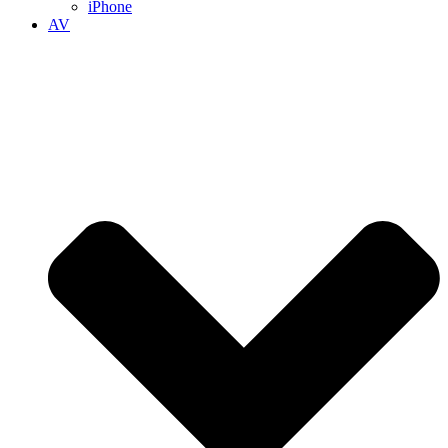
iPhone
AV