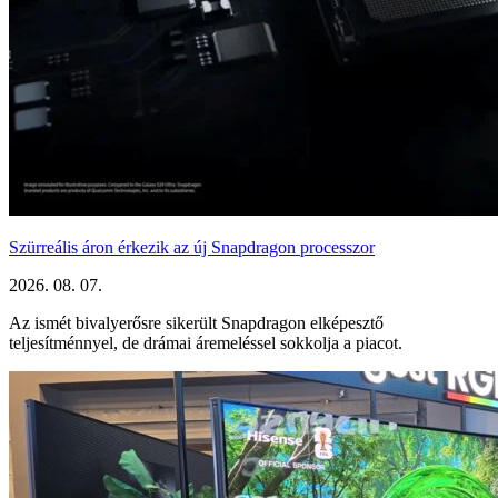
Szürreális áron érkezik az új Snapdragon processzor
2026. 08. 07.
Az ismét bivalyerősre sikerült Snapdragon elképesztő
teljesítménnyel, de drámai áremeléssel sokkolja a piacot.