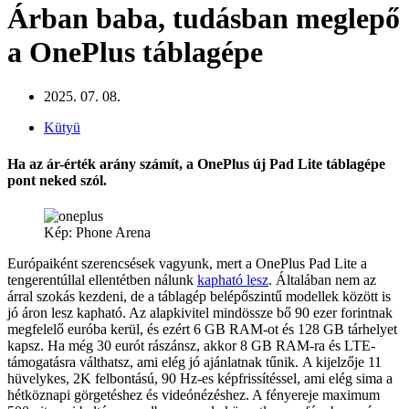
Árban baba, tudásban meglepő
a OnePlus táblagépe
2025. 07. 08.
Kütyü
Ha az ár-érték arány számít, a OnePlus új Pad Lite táblagépe
pont neked szól.
Kép: Phone Arena
Európaiként szerencsések vagyunk, mert a OnePlus Pad Lite a
tengerentúllal ellentétben nálunk
kapható lesz
. Általában nem az
árral szokás kezdeni, de a táblagép belépőszintű modellek között is
jó áron lesz kapható. Az alapkivitel mindössze bő 90 ezer forintnak
megfelelő euróba kerül, és ezért 6 GB RAM-ot és 128 GB tárhelyet
kapsz. Ha még 30 eurót rászánsz, akkor 8 GB RAM-ra és LTE-
támogatásra válthatsz, ami elég jó ajánlatnak tűnik. A kijelzője 11
hüvelykes, 2K felbontású, 90 Hz-es képfrissítéssel, ami elég sima a
hétköznapi görgetéshez és videónézéshez. A fényereje maximum