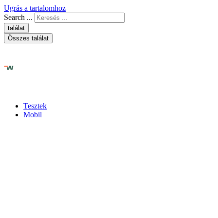
Ugrás a tartalomhoz
Search ...
találat
Összes találat
Tesztek
Mobil