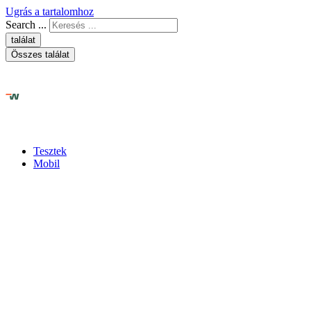
Ugrás a tartalomhoz
Search ...
találat
Összes találat
Tesztek
Mobil